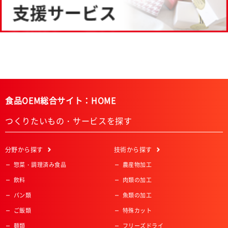
食品OEM総合サイト：HOME
つくりたいもの・サービスを探す
分野
から探す
技術
から探す
惣菜・調理済み食品
農産物加工
飲料
肉類の加工
パン類
魚類の加工
ご飯類
特殊カット
麺類
フリーズドライ