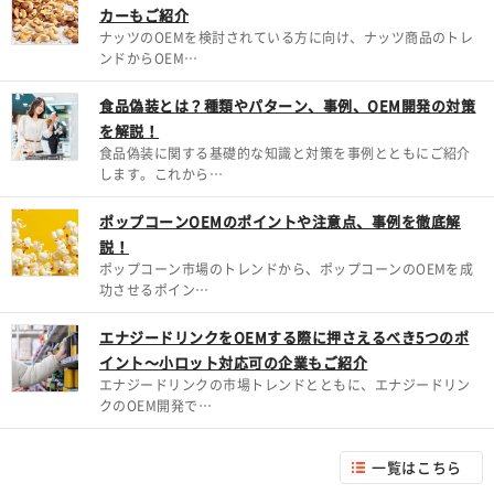
カーもご紹介
ナッツのOEMを検討されている方に向け、ナッツ商品のトレ
ンドからOEM…
食品偽装とは？種類やパターン、事例、OEM開発の対策
を解説！
食品偽装に関する基礎的な知識と対策を事例とともにご紹介
します。これから…
ポップコーンOEMのポイントや注意点、事例を徹底解
説！
ポップコーン市場のトレンドから、ポップコーンのOEMを成
功させるポイン…
エナジードリンクをOEMする際に押さえるべき5つのポ
イント～小ロット対応可の企業もご紹介
エナジードリンクの市場トレンドとともに、エナジードリン
クのOEM開発で…
一覧はこちら