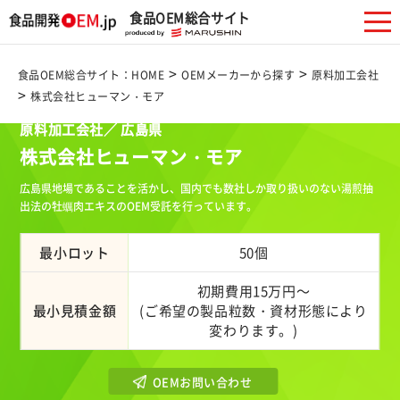
食品OEM総合サイト
>
>
食品OEM総合サイト：HOME
OEMメーカーから探す
原料加工会社
>
株式会社ヒューマン・モア
原料加工会社／ 広島県
株式会社ヒューマン・モア
広島県地場であることを活かし、国内でも数社しか取り扱いのない湯煎抽
出法の牡蠣肉エキスのOEM受託を行っています。
最小ロット
50個
初期費用15万円～
最小見積金額
(ご希望の製品粒数・資材形態により
変わります。)
OEMお問い合わせ