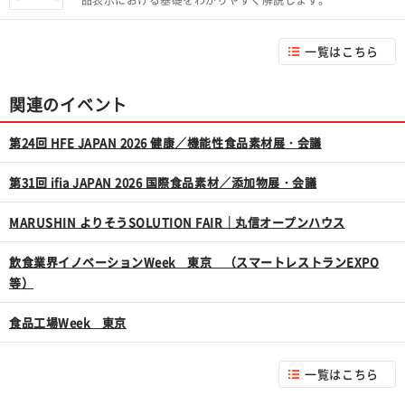
品表示における基礎をわかりやすく解説します。
一覧はこちら
関連のイベント
第24回 HFE JAPAN 2026 健康／機能性食品素材展・会議
第31回 ifia JAPAN 2026 国際食品素材／添加物展・会議
MARUSHIN よりそうSOLUTION FAIR｜丸信オープンハウス
飲食業界イノベーションWeek 東京 （スマートレストランEXPO
等）
食品工場Week 東京
一覧はこちら