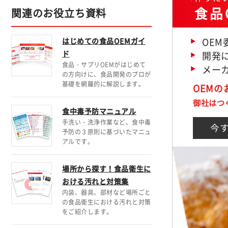
食品
関連のお役立ち資料
OE
はじめての食品OEMガイ
ド
開発に
食品・サプリOEMがはじめて
メー
の方向けに、食品開発のプロが
基礎を網羅的に解説します。
OEM
御社はつ
食中毒予防マニュアル
手洗い・洗浄作業など、食中毒
今
予防の３原則に基づいたマニュ
アルです。
場所から探す！食品衛生に
おける汚れと対策集
内装、器具、部材など場所ごと
の食品衛生における汚れと対策
をご紹介します。