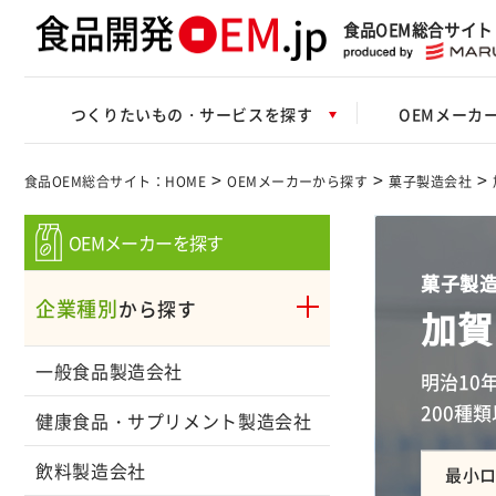
食品OEM総合サイト
つくりたいもの・サービスを探す
OEMメーカ
>
>
>
食品OEM総合サイト：HOME
OEMメーカーから探す
菓子製造会社
OEMメーカーを探す
菓子製造
企業種別
から探す
加賀
一般食品製造会社
明治10
200種
健康食品・サプリメント製造会社
飲料製造会社
最小