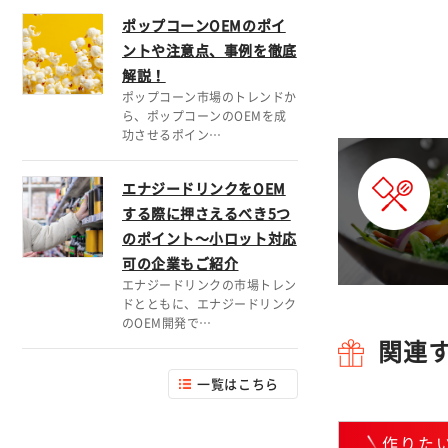
ポップコーンOEMのポイ
ントや注意点、事例を徹底
解説！
ポップコーン市場のトレンドか
ら、ポップコーンのOEMを成
功させるポイン…
エナジードリンクをOEM
する際に押さえるべき5つ
のポイント～小ロット対応
可の企業もご紹介
エナジードリンクの市場トレン
ドとともに、エナジードリンク
のOEM開発で…
関連
一覧はこちら
作りた