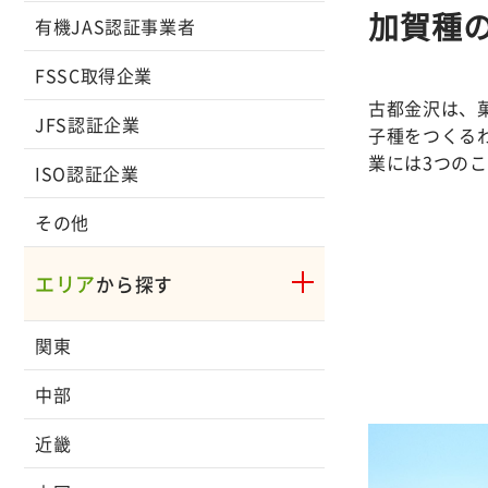
加賀種
有機JAS認証事業者
FSSC取得企業
古都金沢は、
JFS認証企業
子種をつくる
業には3つの
ISO認証企業
その他
エリア
から探す
関東
中部
近畿