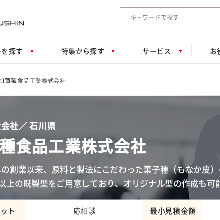
検索キーワード入力
ーを探す
特集から探す
サービス
お
加賀種食品工業株式会社
会社／ 石川県
種食品工業株式会社
年の創業以来、原料と製法にこだわった菓子種（もなか皮
類以上の既製型をご用意しており、オリジナル型の作成も可
ロット
応相談
最小見積金額