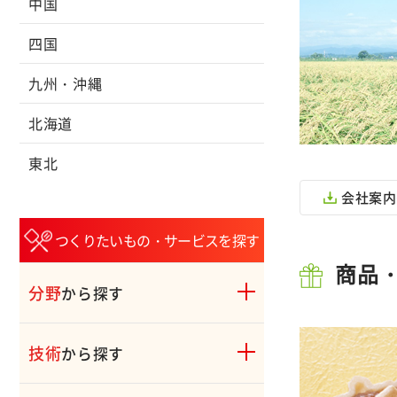
中国
四国
九州・沖縄
北海道
東北
会社案内
つくりたいもの・サービスを探す
商品
分野
から探す
技術
から探す