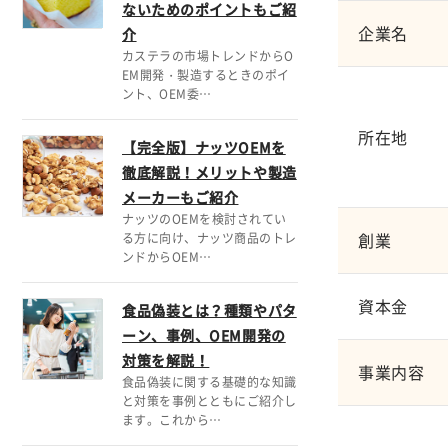
ないためのポイントもご紹
企業名
介
カステラの市場トレンドからO
EM開発・製造するときのポイ
ント、OEM委…
所在地
【完全版】ナッツOEMを
徹底解説！メリットや製造
メーカーもご紹介
ナッツのOEMを検討されてい
創業
る方に向け、ナッツ商品のトレ
ンドからOEM…
資本金
食品偽装とは？種類やパタ
ーン、事例、OEM開発の
対策を解説！
事業内容
食品偽装に関する基礎的な知識
と対策を事例とともにご紹介し
ます。これから…