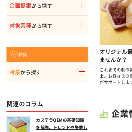
企画提案
から探す
対象業種
から探す
オリジナル
特集
ませんか？
これまでの制作実
特集
から探す
上。お客さまの
がサポートしま
関連のコラム
企業
カステラOEMの基礎知識
を解説。トレンドや失敗し