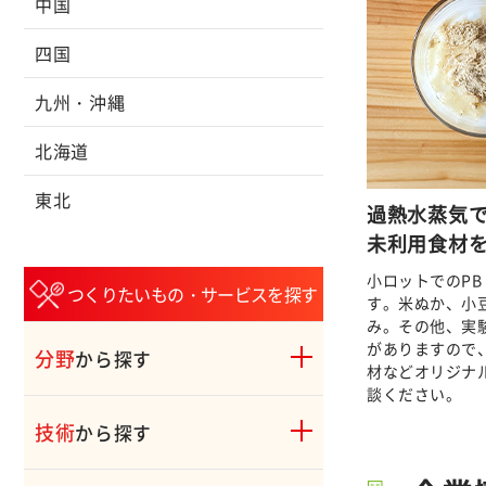
中国
四国
九州・沖縄
北海道
東北
過熱水蒸気
未利用食材
小ロットでのPB
つくりたいもの・サービスを探す
す。米ぬか、小
み。その他、実
がありますので
分野
から探す
材などオリジナ
談ください。
技術
から探す