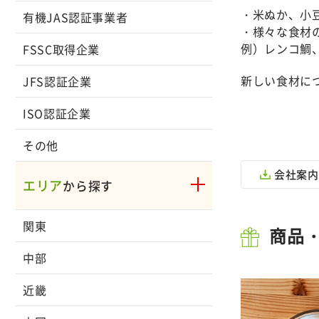
・米ぬか、小
有機JAS認証事業者
・様々な食材
例）レンコ鯛
FSSC取得企業
新しい食材に
JFS認証企業
ISO認証企業
その他
会社案内
エリア
から探す
関東
商品
中部
近畿