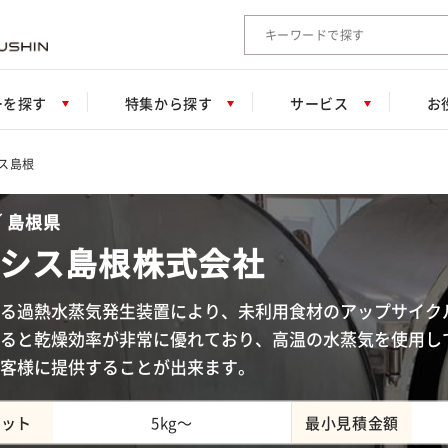
検索キーワード入力
ーを探す
特集から探す
サービス
お
ス島根
 島根県
シス島根株式会社
る過熱水蒸気発生装置により、未利用食材のアップサイク
ると乾燥効率が非常に優れており、高温の水蒸気を使用し
客様に提供することが出来ます。
ロット
5kg～
最小見積金額