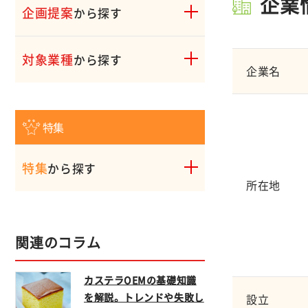
企業
企画提案
から探す
対象業種
から探す
企業名
特集
特集
から探す
所在地
関連のコラム
カステラOEMの基礎知識
を解説。トレンドや失敗し
設立