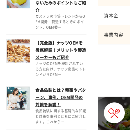
ないためのポイントもご紹
介
資本金
カステラの市場トレンドからO
EM開発・製造するときのポイ
ント、OEM委…
事業内容
【完全版】ナッツOEMを
徹底解説！メリットや製造
メーカーもご紹介
ナッツのOEMを検討されてい
る方に向け、ナッツ商品のトレ
ンドからOEM…
食品偽装とは？種類やパタ
ーン、事例、OEM開発の
対策を解説！
食品偽装に関する基礎的な知識
と対策を事例とともにご紹介し
ます。これから…