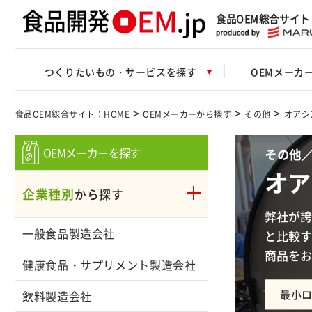
食品OEM総合サイト
つくりたいもの・サービスを探す
OEMメーカ
>
>
>
食品OEM総合サイト：HOME
OEMメーカーから探す
その他
オアシ
OEMメーカーを探す
その他／
オア
企業種別
から探す
弊社が誇
一般食品製造会社
と比較す
商品をお
健康食品・サプリメント製造会社
最小
飲料製造会社