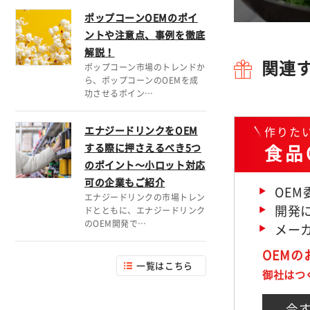
ポップコーンOEMのポイ
ントや注意点、事例を徹底
解説！
関連
ポップコーン市場のトレンドか
ら、ポップコーンのOEMを成
功させるポイン…
作りた
エナジードリンクをOEM
食品
する際に押さえるべき5つ
のポイント～小ロット対応
可の企業もご紹介
OE
エナジードリンクの市場トレン
開発に
ドとともに、エナジードリンク
のOEM開発で…
メー
OEM
一覧はこちら
御社はつ
今