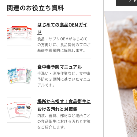
関連のお役立ち資料
はじめての食品OEMガイ
ド
食品・サプリOEMがはじめて
の方向けに、食品開発のプロが
基礎を網羅的に解説します。
食中毒予防マニュアル
手洗い・洗浄作業など、食中毒
予防の３原則に基づいたマニュ
アルです。
場所から探す！食品衛生に
おける汚れと対策集
内装、器具、部材など場所ごと
の食品衛生における汚れと対策
をご紹介します。