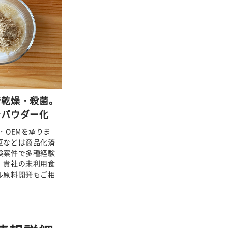
で乾燥・殺菌。
をパウダー化
・OEMを承りま
豆などは商品化済
験案件で多種経験
、貴社の未利用食
ル原料開発もご相