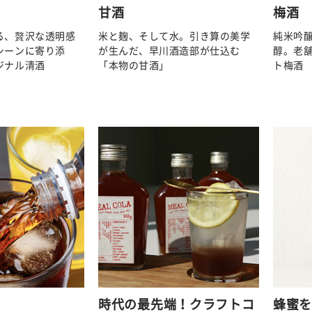
甘酒
梅酒
る、贅沢な透明感
米と麹、そして水。引き算の美学
純米吟
シーンに寄り添
が生んだ、早川酒造部が仕込む
醇。老
ジナル清酒
「本物の甘酒」
ト梅酒
時代の最先端！クラフトコ
蜂蜜