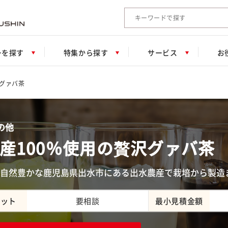
検索キーワード入力
ーを探す
特集から探す
サービス
お
沢グァバ茶
の他
産100％使用の贅沢グァバ茶
自然豊かな鹿児島県出水市にある出水農産で栽培から製造
ロット
要相談
最小見積金額