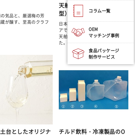
天舶：tenpack（パウチ
コラム一覧
型）
醸の気品と、厳選梅の芳
舗蔵が醸す、至高のクラフ
日本酒をもっとお手軽にアウトド
OEM
アで楽しむためのパウチ型商品・
マッチング事例
天舶（tenpack）を開発しまし
た。
食品パッケージ
制作サービス
を土台としたオリジナ
チルド飲料・冷凍製品のO