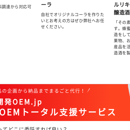
ーラ
ルリ
料調達から対応可
醸造
自社でオリジナルコーラを作りた
いとお考えの方はぜひ弊社へお任
「その
せください。
す。蜂
造をし
果物、
産品を
造酒を
商品の企画から納品までまるごと代行！
発OEM.jp
OEMトータル支援サービス
Mってどこに委託すれば良い？