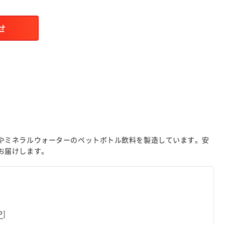
せ
やミネラルウォーターのペットボトル飲料を製造しています。安
お届けします。
P
]