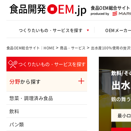
食品OEM総合サイト
つくりたいもの・サービスを探す
OEMメーカ
>
>
食品OEM総合サイト：HOME
商品・サービス
出水産100％使用の贅
つくりたいもの・サービスを探す
飲料/そ
分野
出水
から探す
惣菜・調理済み食品
鶴の舞う
飲料
最小
パン類