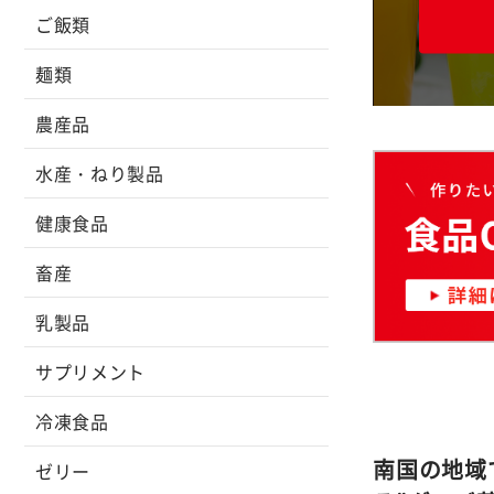
ご飯類
麺類
農産品
水産・ねり製品
健康食品
畜産
乳製品
サプリメント
冷凍食品
南国の地域
ゼリー