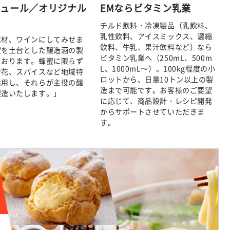
キュール／オリジナル
EMならビタミン乳業
酒
チルド飲料・冷凍製品（乳飲料、
乳性飲料、アイスミックス、濃縮
素材、ワインにしてみせま
飲料、牛乳、果汁飲料など）なら
蜜を土台とした醸造酒の製
ビタミン乳業へ（250mL、500m
ております。蜂蜜に限らず
L、1000mL～）。100kg程度の小
お花、スパイスなど地域特
ロットから、日量10トン以上の製
活用し、それらが主役の醸
造まで可能です。お客様のご要望
製造いたします。」
に応じて、商品設計・レシピ開発
からサポートさせていただきま
す。