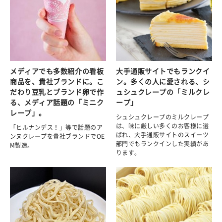
メディアでも多数紹介の看板
大手通販サイトでもランクイ
商品を、貴社ブランドに。こ
ン。多くの人に愛される、シ
だわり豆乳とブランド卵で作
ュシュクレープの「ミルクレ
る、メディア話題の「ミニク
ープ」
レープ」。
シュシュクレープのミルクレープ
は、味に厳しい多くのお客様に選
「ヒルナンデス！」等で話題のア
ばれ、大手通販サイトのスイーツ
ンヌクレープを貴社ブランドでOE
部門でもランクインした実績があ
M製造。
ります。