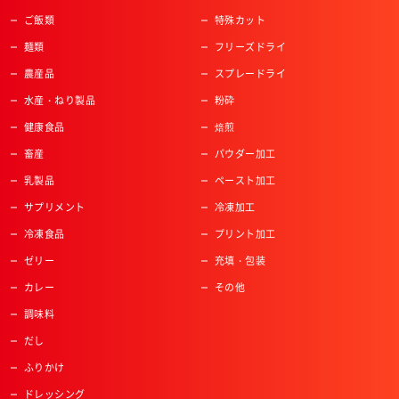
ご飯類
特殊カット
麺類
フリーズドライ
農産品
スプレードライ
水産・ねり製品
粉砕
健康食品
焙煎
畜産
パウダー加工
乳製品
ペースト加工
サプリメント
冷凍加工
冷凍食品
プリント加工
ゼリー
充填・包装
カレー
その他
調味料
だし
ふりかけ
ドレッシング