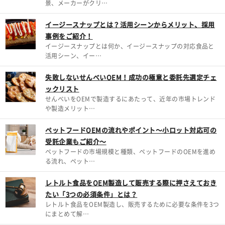
景、メーカーがクリ…
イージースナップとは？活用シーンからメリット、採用
事例をご紹介！
イージースナップとは何か、イージースナップの対応食品と
活用シーン、イー…
失敗しないせんべいOEM！成功の極意と委託先選定チェ
ックリスト
せんべいをOEMで製造するにあたって、近年の市場トレンド
や製造メリット…
ペットフードOEMの流れやポイント～小ロット対応可の
受託企業もご紹介～
ペットフードの市場規模と種類、ペットフードのOEMを進め
る流れ、ペット…
レトルト食品をOEM製造して販売する際に押さえておき
たい「3つの必須条件」とは？
レトルト食品をOEM製造し、販売するために必要な条件を3つ
にまとめて解…