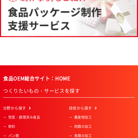
食品OEM総合サイト：HOME
つくりたいもの・サービスを探す
分野
から探す
技術
から探す
惣菜・調理済み食品
農産物加工
飲料
肉類の加工
パン類
魚類の加工