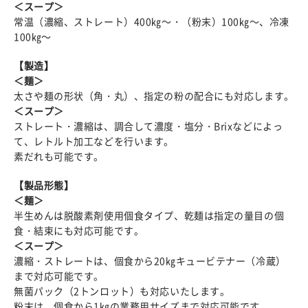
＜スープ＞
常温（濃縮、ストレート）400㎏～・（粉末）100㎏～、冷凍
100㎏～
【製造】
＜麺＞
太さや麺の形状（角・丸）、指定の粉の配合にも対応します。
＜スープ＞
ストレート・濃縮は、調合して濃度・塩分・Brixなどによっ
て、レトルト加工などを行います。
素だれも可能です。
【製品形態】
＜麺＞
半生めんは脱酸素剤使用個食タイプ、乾麺は指定の量目の個
食・結束にも対応可能です。
＜スープ＞
濃縮・ストレートは、個食から20㎏キュービテナー（冷蔵）
まで対応可能です。
無菌パック（2トンロット）も対応いたします。
粉末は、個食から1㎏の業務用サイズまで対応可能です。