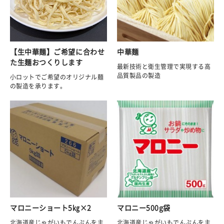
【生中華麺】ご希望に合わせ
中華麺
た生麺おつくりします
最新技術と衛生管理で実現する高
品質製品の製造
小ロットでご希望のオリジナル麺
の製造を承ります。
マロニーショート5㎏×2
マロニー500g袋
北海道産じゃがいもでんぷんを主
北海道産じゃがいもでんぷんを主