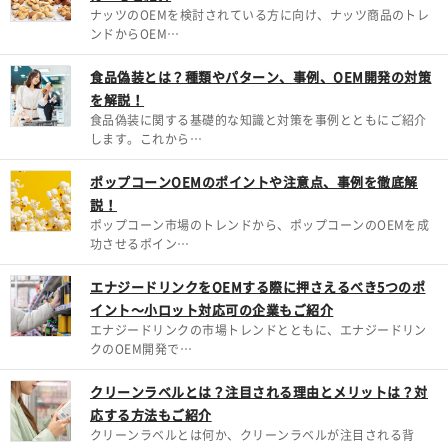
ナッツのOEMを検討されている方に向け、ナッツ商品のトレ
ンドからOEM…
食品偽装とは？種類やパターン、事例、OEM開発の対策
を解説！
食品偽装に関する基礎的な知識と対策を事例とともにご紹介
します。これから…
ポップコーンOEMのポイントや注意点、事例を徹底解
説！
ポップコーン市場のトレンドから、ポップコーンのOEMを成
功させるポイン…
エナジードリンクをOEMする際に押さえるべき5つのポ
イント～小ロット対応可の企業もご紹介
エナジードリンクの市場トレンドとともに、エナジードリン
クのOEM開発で…
クリーンラベルとは？注目される理由とメリットは？対
応する方法もご紹介
クリーンラベルとは何か、クリーンラベルが注目される背