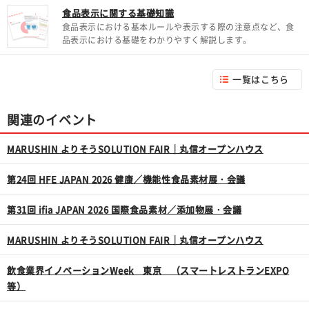
食品表示に関する基礎知識
食品表示における基本ルールや表示する際の注意点など、食
品表示における基礎をわかりやすく解説します。
一覧はこちら
関連のイベント
MARUSHIN よりそうSOLUTION FAIR｜丸信オープンハウス
第24回 HFE JAPAN 2026 健康／機能性食品素材展・会議
第31回 ifia JAPAN 2026 国際食品素材／添加物展・会議
MARUSHIN よりそうSOLUTION FAIR｜丸信オープンハウス
飲食業界イノベーションWeek 東京 （スマートレストランEXPO
等）