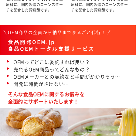
原料に、国内製造のコーンスター
原料に、国内製造のコーンスター
チを配合した澱粉麺です。
チを配合した澱粉麺です。
OEM商品の企画から納品までまるごと代行！
食品開発OEM.jp
食品OEMトータル支援サービス
OEMってどこに委託すれば良い？
売れるOEM商品ってどんなもの？
OEMメーカーとの契約など手間がかかりそう…
開発に時間がさけない…
そんな食品OEMに関するお悩みを
全面的にサポートいたします！