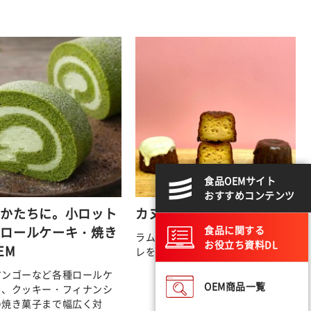
食品OEMサイト
おすすめコンテンツ
をかたちに。小ロット
カヌレ
食品に関する
のロールケーキ・焼き
ラムとバニラの香りが絶妙なカヌ
お役立ち資料DL
EM
レを冷凍にて発送いたします。
マンゴーなど各種ロールケ
OEM商品一覧
ら、クッキー・フィナンシ
の焼き菓子まで幅広く対