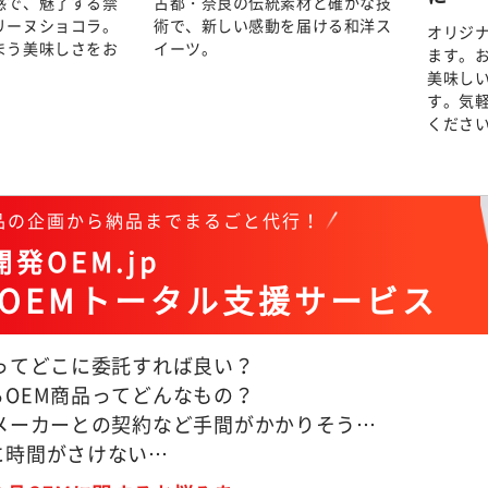
感で、魅了する禁
古都・奈良の伝統素材と確かな技
リーヌショコラ。
術で、新しい感動を届ける和洋ス
オリジ
まう美味しさをお
イーツ。
ます。
美味し
す。気
くださ
商品の企画から納品までまるごと代行！
発OEM.jp
OEMトータル支援サービス
Mってどこに委託すれば良い？
るOEM商品ってどんなもの？
Mメーカーとの契約など手間がかかりそう…
に時間がさけない…