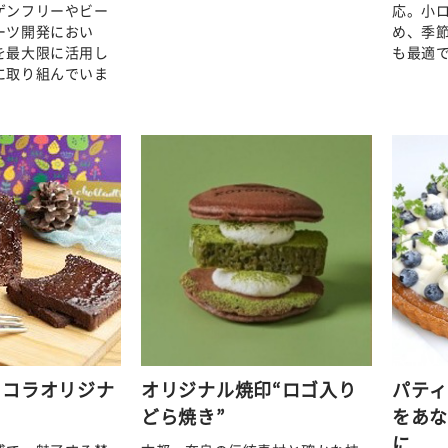
ゲンフリーやビー
応。小
ーツ開発におい
め、季
を最大限に活用し
も最適
に取り組んでいま
ョコラオリジナ
オリジナル焼印“ロゴ入り
パテ
どら焼き”
をあ
に