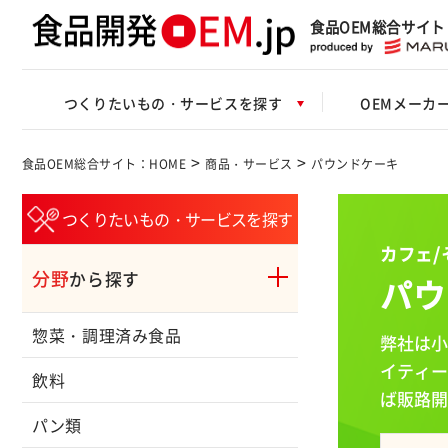
食品OEM総合サイト
つくりたいもの・サービスを探す
OEMメーカ
>
>
食品OEM総合サイト：HOME
商品・サービス
パウンドケーキ
つくりたいもの・サービスを探す
カフェ/
分野
から探す
パウ
惣菜・調理済み食品
弊社は小
イティー
飲料
ば販路開
パン類