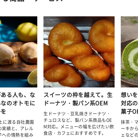
がある人も、な
スイーツの枠を越えて。生
想い
んなのオトモに
ドーナツ・製パン系OEM
対応
子を
菓子O
生ドーナツ・豆乳焼きドーナツ・
チュロスなど、製パン系商品もOE
以上に渡る自社農園
抹茶・
M対応。メニューの幅を広げたい飲
の実績と、アレル
ーキか
食店・カフェにおすすめです。
子への情熱を組み
ェなど