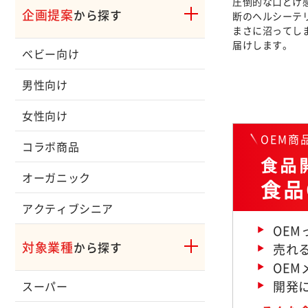
圧倒的な口どけ
企画提案
から探す
断のヘルシーテ
まさに沼ってし
届けします。
ベビー向け
男性向け
女性向け
OEM
コラボ商品
食品開
オーガニック
食品
アクティブシニア
OE
対象業種
から探す
売れ
OE
開発
スーパー