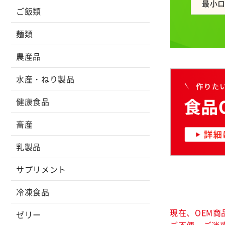
最小
ご飯類
麺類
農産品
水産・ねり製品
健康食品
畜産
乳製品
サプリメント
冷凍食品
現在、OEM
ゼリー
ご不便・ご迷