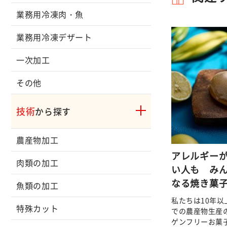
業務用冷凍肉・魚
業務用冷凍デザート
一次加工
その他
技術
から探す
農産物加工
アレルギー
肉類の加工
い人も み
なる焼き菓
魚類の加工
私たちは10年
特殊カット
での農産物生産
ゲンフリーお菓