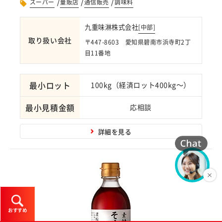
/
/
/
スーパー
量販店
通信販売
調味料
九重味淋株式会社
[
中部
]
取り扱い会社
〒447-8603 愛知県碧南市浜寺町2丁
目11番地
最小ロット
100kg（経済ロット400kg～）
最小見積金額
応相談
詳細を見る
おすすめ