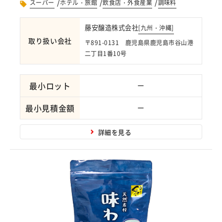
/
/
/
スーパー
ホテル・旅館
飲食店・外食産業
調味料
藤安醸造株式会社
[
九州・沖縄
]
取り扱い会社
〒891-0131 鹿児島県鹿児島市谷山港
二丁目1番10号
最小ロット
ー
最小見積金額
ー
詳細を見る