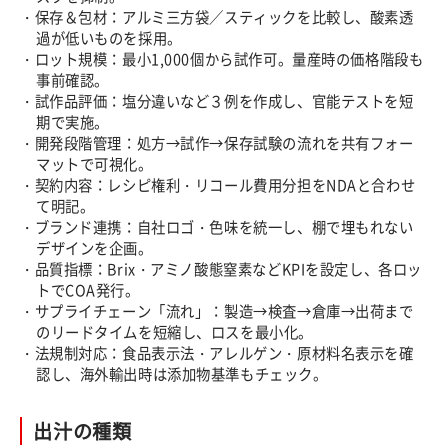
・保存＆包材：アルミ三方袋／スティックを比較し、酸素透
過が低いものを採用。
・ロット規模：最小1,000個から試作可。量産時の価格階段も
事前確認。
・試作品評価：塩分違いなど３例を作成し、官能テストを短
期で実施。
・開発段階管理：処方→試作→保存試験の流れを共有フォー
マットで可視化。
・契約内容：レシピ権利・リコール費用分担をNDAと合わせ
て明記。
・ブランド連携：自社ロゴ・色味を統一し、棚で埋もれない
デザインを企画。
・品質指標：Brix・アミノ酸態窒素などKPIを設定し、各ロッ
トでCOA発行。
・サプライチェーン「流れ」：製造→検査→倉庫→出荷まで
のリードタイムを短縮し、ロスを最小化。
・法規制対応：食品表示法・アレルゲン・原材料名表示を確
認し、海外輸出時は添加物基準もチェック。
出汁の種類