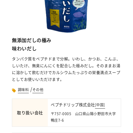
無添加だしの極み
味わいだし
タンパク質をペプチドまで分解。いわし、かつお、こんぶ、
しいたけ、無臭にんにくを配合した極みだし。そのままお湯
に溶かして飲むだけでカルシウムたっぷりの栄養満点スープ
としてお使いいただけます。
/
調味料
その他
ペプチドリップ株式会社
[
中国
]
取り扱い会社
〒757-0005 山口県山陽小野田市大字
鴨庄7-6