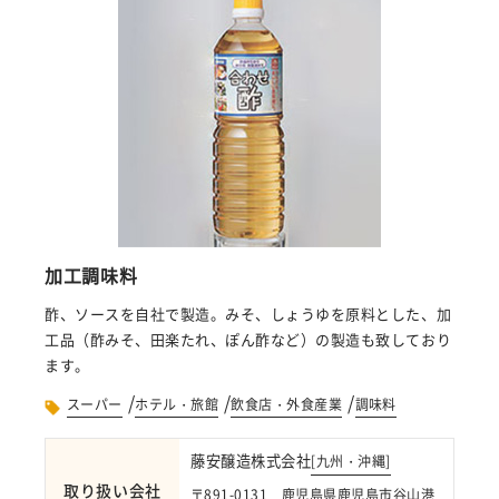
加工調味料
酢、ソースを自社で製造。みそ、しょうゆを原料とした、加
工品（酢みそ、田楽たれ、ぽん酢など）の製造も致しており
ます。
/
/
/
スーパー
ホテル・旅館
飲食店・外食産業
調味料
藤安醸造株式会社
[
九州・沖縄
]
取り扱い会社
〒891-0131 鹿児島県鹿児島市谷山港