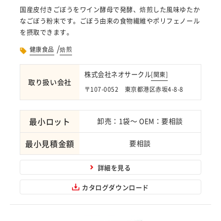
国産皮付きごぼうをワイン酵母で発酵、焙煎した風味ゆたか
なごぼう粉末です。ごぼう由来の食物繊維やポリフェノール
を摂取できます。
/
健康食品
焙煎
株式会社ネオサークル
[
関東
]
取り扱い会社
〒107-0052 東京都港区赤坂4-8-8
最小ロット
卸売：1袋～ OEM：要相談
最小見積金額
要相談
詳細を見る
カタログダウンロード