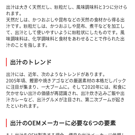
出汁は大きく天然だし、顆粒だし、風味調味料と3つに分けら
れます。
天然だしは、かつおぶしや昆布などの天然の食材から得る出
汁です。顆粒だしは、かつおぶしや昆布、煮干などを加工し
て、出汁として使いやすいように顆粒状にしたものです。風
味調味料は、化学調味料と食材をあわせることで作られた出
汁のことを指します。
出汁のトレンド
出汁には、近年、次のようなトレンドがあります。
2005年頃、鰹節や焼きアゴなどの厳選素材の本格だしパック
に注目が集まり、一大ブームに。そして2020年には、和食に
欠かせない出汁の価値が再認識され、出汁炊き込みご飯や出
汁カレーなど、出汁グルメが注目され、第二次ブームが起き
たといわれます。
出汁のOEMメーカーに必要な6つの要素
もし出汁をOEM製造する場合、優良な出汁メーカーに依頼し