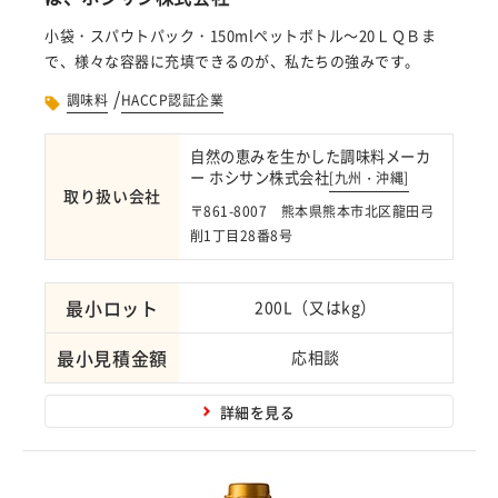
小袋・スパウトパック・150mlペットボトル～20ＬＱＢま
で、様々な容器に充填できるのが、私たちの強みです。
/
調味料
HACCP認証企業
自然の恵みを生かした調味料メーカ
ー ホシサン株式会社
[
九州・沖縄
]
取り扱い会社
〒861-8007 熊本県熊本市北区龍田弓
削1丁目28番8号
最小ロット
200L（又はkg）
最小見積金額
応相談
詳細を見る