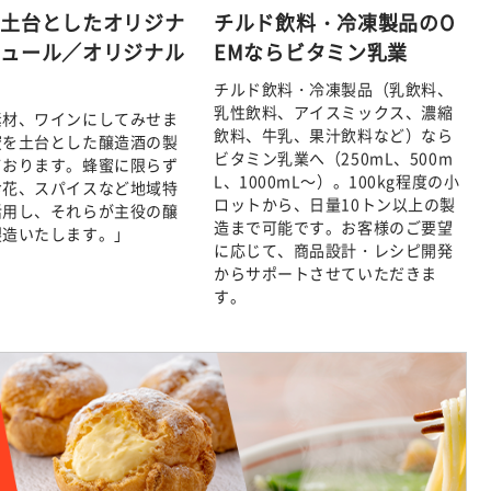
を土台としたオリジナ
チルド飲料・冷凍製品のO
キュール／オリジナル
EMならビタミン乳業
酒
チルド飲料・冷凍製品（乳飲料、
乳性飲料、アイスミックス、濃縮
素材、ワインにしてみせま
飲料、牛乳、果汁飲料など）なら
蜜を土台とした醸造酒の製
ビタミン乳業へ（250mL、500m
ております。蜂蜜に限らず
L、1000mL～）。100kg程度の小
お花、スパイスなど地域特
ロットから、日量10トン以上の製
活用し、それらが主役の醸
造まで可能です。お客様のご要望
製造いたします。」
に応じて、商品設計・レシピ開発
からサポートさせていただきま
す。