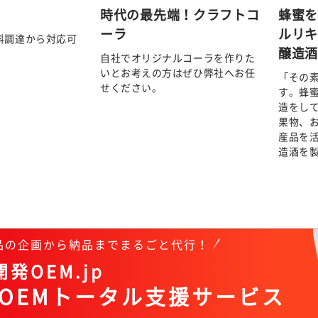
時代の最先端！クラフトコ
蜂蜜
ーラ
ルリ
料調達から対応可
醸造
自社でオリジナルコーラを作りた
いとお考えの方はぜひ弊社へお任
「その
せください。
す。蜂
造をし
果物、
産品を
造酒を
商品の企画から納品までまるごと代行！
発OEM.jp
OEMトータル支援サービス