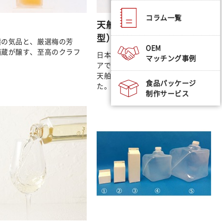
コラム一覧
天舶：tenpack（パウチ
型）
醸の気品と、厳選梅の芳
OEM
舗蔵が醸す、至高のクラフ
日本酒をもっとお手軽にアウトド
マッチング事例
アで楽しむためのパウチ型商品・
天舶（tenpack）を開発しまし
食品パッケージ
た。
制作サービス