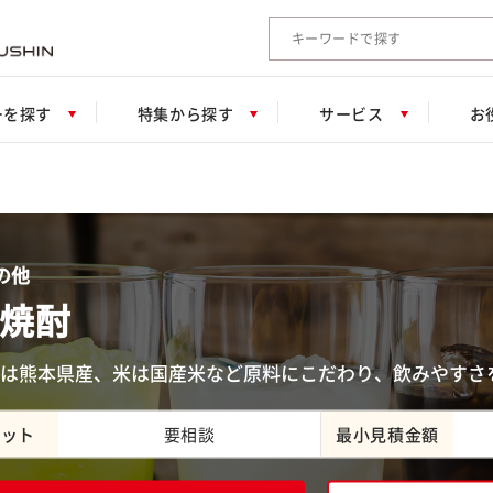
検索キーワード入力
ーを探す
特集から探す
サービス
お
の他
焼酎
は熊本県産、米は国産米など原料にこだわり、飲みやすさ
ロット
要相談
最小見積金額