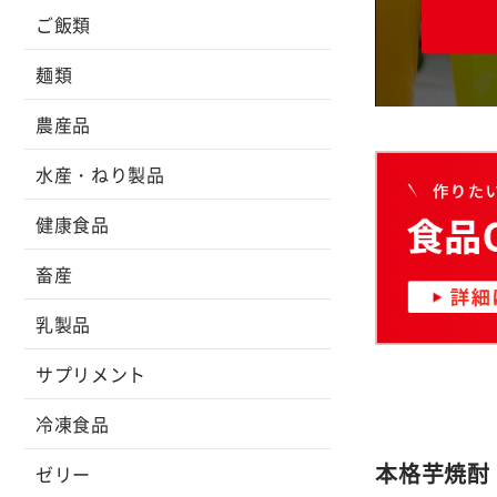
ご飯類
麺類
農産品
水産・ねり製品
健康食品
畜産
乳製品
サプリメント
冷凍食品
本格芋焼酎
ゼリー