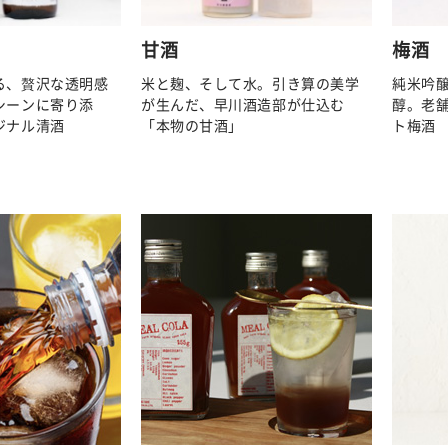
甘酒
梅酒
る、贅沢な透明感
米と麹、そして水。引き算の美学
純米吟
シーンに寄り添
が生んだ、早川酒造部が仕込む
醇。老
ジナル清酒
「本物の甘酒」
ト梅酒