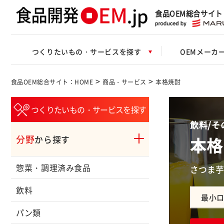
食品OEM総合サイト
つくりたいもの・サービスを探す
OEMメーカ
>
>
食品OEM総合サイト：HOME
商品・サービス
本格焼酎
つくりたいもの・サービスを探す
飲料/そ
分野
本格
から探す
惣菜・調理済み食品
さつま芋
飲料
最小
パン類