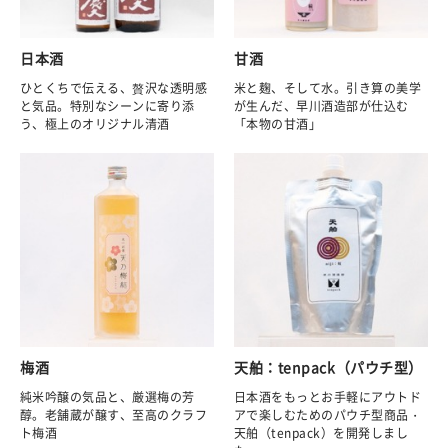
日本酒
甘酒
ひとくちで伝える、贅沢な透明感
米と麹、そして水。引き算の美学
と気品。特別なシーンに寄り添
が生んだ、早川酒造部が仕込む
う、極上のオリジナル清酒
「本物の甘酒」
梅酒
天舶：tenpack（パウチ型）
純米吟醸の気品と、厳選梅の芳
日本酒をもっとお手軽にアウトド
醇。老舗蔵が醸す、至高のクラフ
アで楽しむためのパウチ型商品・
ト梅酒
天舶（tenpack）を開発しまし