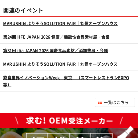
関連のイベント
MARUSHIN よりそうSOLUTION FAIR｜丸信オープンハウス
第24回 HFE JAPAN 2026 健康／機能性食品素材展・会議
第31回 ifia JAPAN 2026 国際食品素材／添加物展・会議
MARUSHIN よりそうSOLUTION FAIR｜丸信オープンハウス
飲食業界イノベーションWeek 東京 （スマートレストランEXPO
等）
一覧はこちら