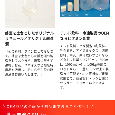
蜂蜜を土台としたオリジナル
チルド飲料・冷凍製品のOEM
リキュール／オリジナル醸造
ならビタミン乳業
酒
チルド飲料・冷凍製品（乳飲料、
乳性飲料、アイスミックス、濃縮
「その素材、ワインにしてみせま
飲料、牛乳、果汁飲料など）なら
す。蜂蜜を土台とした醸造酒の製
ビタミン乳業へ（250mL、500m
造をしております。蜂蜜に限らず
L、1000mL～）。100kg程度の小
果物、お花、スパイスなど地域特
ロットから、日量10トン以上の製
産品を活用し、それらが主役の醸
造まで可能です。お客様のご要望
造酒を製造いたします。」
に応じて、商品設計・レシピ開発
からサポートさせていただきま
す。
OEM商品の企画から納品までまるごと代行！
食品開発OEM.jp