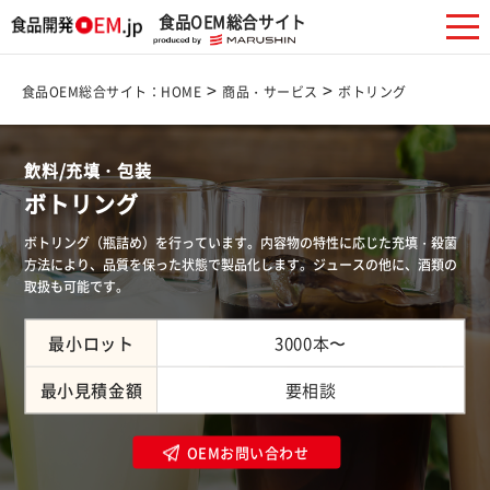
食品OEM総合サイト
>
>
食品OEM総合サイト：HOME
商品・サービス
ボトリング
飲料/充填・包装
ボトリング
ボトリング（瓶詰め）を行っています。内容物の特性に応じた充填・殺菌
方法により、品質を保った状態で製品化します。ジュースの他に、酒類の
取扱も可能です。
最小ロット
3000本〜
最小見積金額
要相談
OEMお問い合わせ