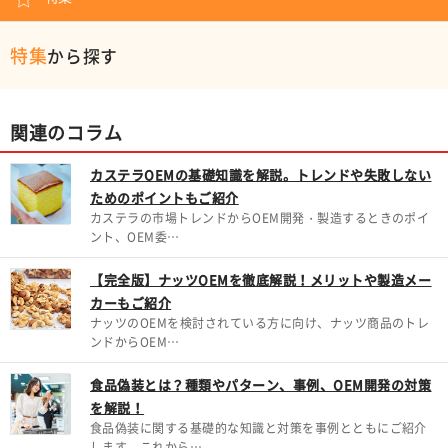
特集
から探す
関連のコラム
カステラOEMの基礎知識を解説。トレンドや失敗しない
ためのポイントもご紹介
カステラの市場トレンドからOEM開発・製造するときのポイ
ント、OEM委…
【完全版】ナッツOEMを徹底解説！メリットや製造メー
カーもご紹介
ナッツのOEMを検討されている方に向け、ナッツ商品のトレ
ンドからOEM…
食品偽装とは？種類やパターン、事例、OEM開発の対策
を解説！
食品偽装に関する基礎的な知識と対策を事例とともにご紹介
します。これから…