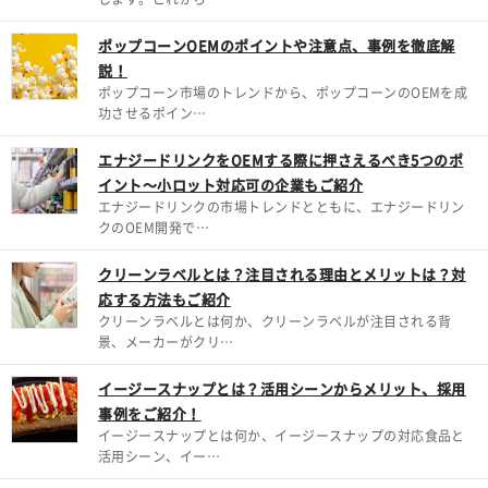
ポップコーンOEMのポイントや注意点、事例を徹底解
説！
ポップコーン市場のトレンドから、ポップコーンのOEMを成
功させるポイン…
エナジードリンクをOEMする際に押さえるべき5つのポ
イント～小ロット対応可の企業もご紹介
エナジードリンクの市場トレンドとともに、エナジードリン
クのOEM開発で…
クリーンラベルとは？注目される理由とメリットは？対
応する方法もご紹介
クリーンラベルとは何か、クリーンラベルが注目される背
景、メーカーがクリ…
イージースナップとは？活用シーンからメリット、採用
事例をご紹介！
イージースナップとは何か、イージースナップの対応食品と
活用シーン、イー…