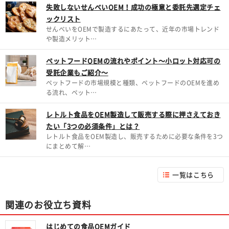
失敗しないせんべいOEM！成功の極意と委託先選定チェ
ックリスト
せんべいをOEMで製造するにあたって、近年の市場トレンド
や製造メリット…
ペットフードOEMの流れやポイント～小ロット対応可の
受託企業もご紹介～
ペットフードの市場規模と種類、ペットフードのOEMを進め
る流れ、ペット…
レトルト食品をOEM製造して販売する際に押さえておき
たい「3つの必須条件」とは？
レトルト食品をOEM製造し、販売するために必要な条件を3つ
にまとめて解…
一覧はこちら
関連のお役立ち資料
はじめての食品OEMガイド