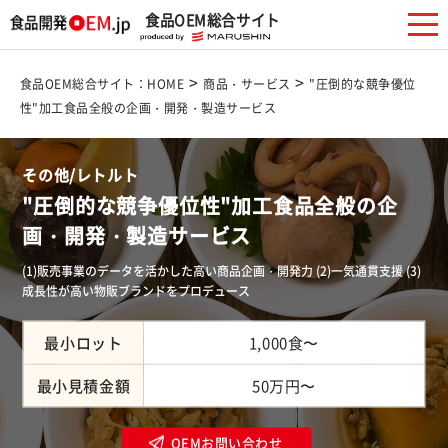
食品OEM総合サイト
>
>
食品OEM総合サイト：HOME
商品・サービス
"圧倒的な競争優位
性"加工食品全般の企画・開発・製造サービス
その他/レトルト
"圧倒的な競争優位性"加工食品全般の企
画・開発・製造サービス
(1)販売事業のデータを活かした高い商品企画・開発力 (2)一気通貫支援 (3)
成長性が高い物販ブランドをプロデュース
最小ロット
1,000食〜
最小見積金額
50万円〜
OEMお問い合わせ