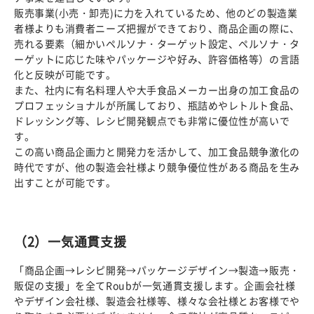
販売事業(小売・卸売)に力を入れているため、他のどの製造業
者様よりも消費者ニーズ把握ができており、商品企画の際に、
売れる要素（細かいペルソナ・ターゲット設定、ペルソナ・タ
ーゲットに応じた味やパッケージや好み、許容価格等）の言語
化と反映が可能です。
また、社内に有名料理人や大手食品メーカー出身の加工食品の
プロフェッショナルが所属しており、瓶詰めやレトルト食品、
ドレッシング等、レシピ開発観点でも非常に優位性が高いで
す。
この高い商品企画力と開発力を活かして、加工食品競争激化の
時代ですが、他の製造会社様より競争優位性がある商品を生み
出すことが可能です。
（2）一気通貫支援
「商品企画→レシピ開発→パッケージデザイン→製造→販売・
販促の支援」を全てRoubが一気通貫支援します。企画会社様
やデザイン会社様、製造会社様等、様々な会社様とお客様でや