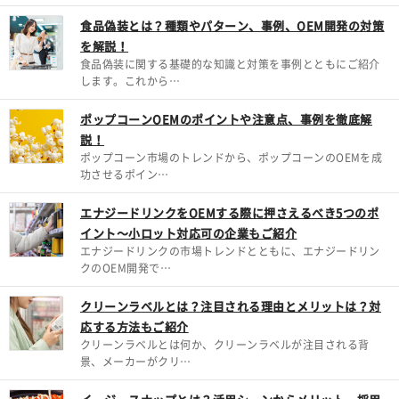
食品偽装とは？種類やパターン、事例、OEM開発の対策
を解説！
食品偽装に関する基礎的な知識と対策を事例とともにご紹介
します。これから…
ポップコーンOEMのポイントや注意点、事例を徹底解
説！
ポップコーン市場のトレンドから、ポップコーンのOEMを成
功させるポイン…
エナジードリンクをOEMする際に押さえるべき5つのポ
イント～小ロット対応可の企業もご紹介
エナジードリンクの市場トレンドとともに、エナジードリン
クのOEM開発で…
クリーンラベルとは？注目される理由とメリットは？対
応する方法もご紹介
クリーンラベルとは何か、クリーンラベルが注目される背
景、メーカーがクリ…