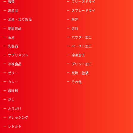
麺類
フリーズドライ
農産品
スプレードライ
水産・ねり製品
粉砕
健康食品
焙煎
畜産
パウダー加工
乳製品
ペースト加工
サプリメント
冷凍加工
冷凍食品
プリント加工
ゼリー
充填・包装
カレー
その他
調味料
だし
ふりかけ
ドレッシング
レトルト