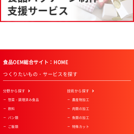
食品OEM総合サイト：HOME
つくりたいもの・サービスを探す
分野
から探す
技術
から探す
惣菜・調理済み食品
農産物加工
飲料
肉類の加工
パン類
魚類の加工
ご飯類
特殊カット