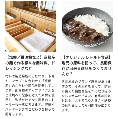
【塩麹／醤油麹など】京都産
【オリジナル レトルト食品】
の麹で作る様々な調味料、ド
地元の原料を使って、長期保
レッシングなど
存が出来る商品をつくりませ
んか？
材料や製造場所にこだわり、予算
やコンセプトに合わせて「京都
各県地域のブランド原料がありま
産」のこだわり商品を開発してい
すので、その原料を使って、防災
ます。副産物のアップサイクルな
に備えた備蓄商品を作る取り組み
ど環境への配慮を考えた素材を使
をしませんか？また、有事の際以
用し、製造だけでなく商品のスト
外にも、お土産品やふるさと納税
ーリーも一緒に考えます。容器や
の返礼品としても可能性が広がり
パッケージまでこだわりを持って
ます。
開発します。