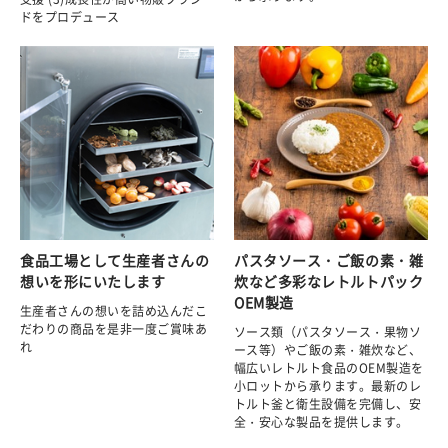
ドをプロデュース
食品工場として生産者さんの
パスタソース・ご飯の素・雑
想いを形にいたします
炊など多彩なレトルトパック
OEM製造
生産者さんの想いを詰め込んだこ
だわりの商品を是非一度ご賞味あ
ソース類（パスタソース・果物ソ
れ
ース等）やご飯の素・雑炊など、
幅広いレトルト食品のOEM製造を
小ロットから承ります。最新のレ
トルト釜と衛生設備を完備し、安
全・安心な製品を提供します。