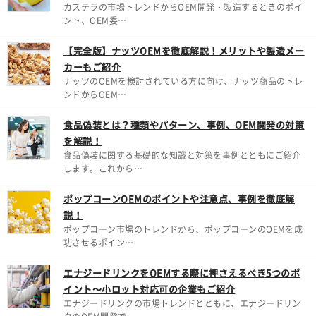
カステラの市場トレンドからOEM開発・製造するときのポイ
ント、OEM委…
【完全版】ナッツOEMを徹底解説！メリットや製造メー
カーもご紹介
ナッツのOEMを検討されている方に向け、ナッツ商品のトレ
ンドからOEM…
食品偽装とは？種類やパターン、事例、OEM開発の対策
を解説！
食品偽装に関する基礎的な知識と対策を事例とともにご紹介
します。これから…
ポップコーンOEMのポイントや注意点、事例を徹底解
説！
ポップコーン市場のトレンドから、ポップコーンのOEMを成
功させるポイン…
エナジードリンクをOEMする際に押さえるべき5つのポ
イント～小ロット対応可の企業もご紹介
エナジードリンクの市場トレンドとともに、エナジードリン