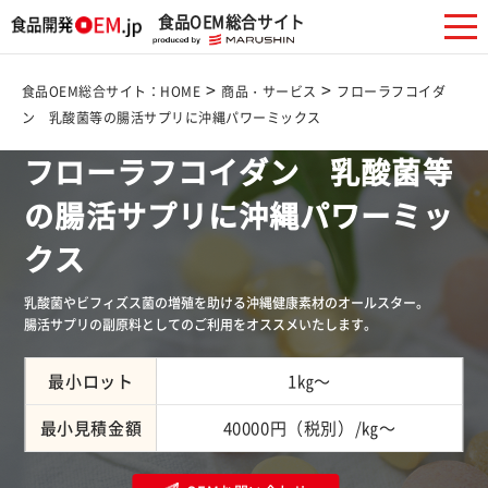
食品OEM総合サイト
>
>
食品OEM総合サイト：HOME
商品・サービス
フローラフコイダ
ン 乳酸菌等の腸活サプリに沖縄パワーミックス
健康食品/サプリメント/その他
フローラフコイダン 乳酸菌等
の腸活サプリに沖縄パワーミッ
クス
乳酸菌やビフィズス菌の増殖を助ける沖縄健康素材のオールスター。
腸活サプリの副原料としてのご利用をオススメいたします。
最小ロット
1㎏～
最小見積金額
40000円（税別）/㎏～