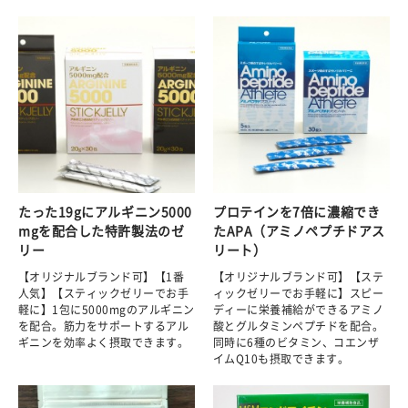
たった19gにアルギニン5000
プロテインを7倍に濃縮でき
mgを配合した特許製法のゼ
たAPA（アミノペプチドアス
リー
リート）
【オリジナルブランド可】【1番
【オリジナルブランド可】【ステ
人気】【スティックゼリーでお手
ィックゼリーでお手軽に】スピー
軽に】1包に5000mgのアルギニン
ディーに栄養補給ができるアミノ
を配合。筋力をサポートするアル
酸とグルタミンペプチドを配合。
ギニンを効率よく摂取できます。
同時に6種のビタミン、コエンザ
イムQ10も摂取できます。