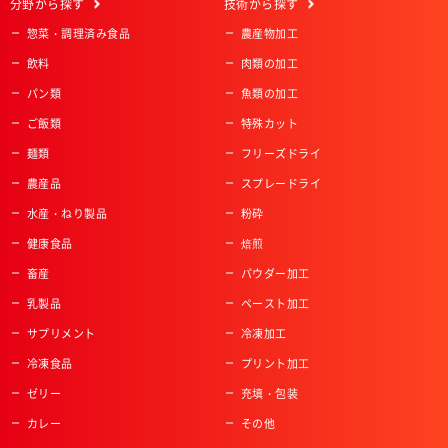
分野
から探す
技術
から探す
惣菜・調理済み食品
農産物加工
飲料
肉類の加工
パン類
魚類の加工
ご飯類
特殊カット
麺類
フリーズドライ
農産品
スプレードライ
水産・ねり製品
粉砕
健康食品
焙煎
畜産
パウダー加工
乳製品
ペースト加工
サプリメント
冷凍加工
冷凍食品
プリント加工
ゼリー
充填・包装
カレー
その他