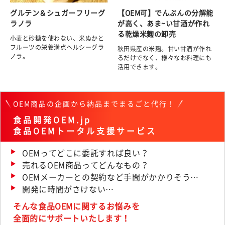
グルテン＆シュガーフリーグ
【OEM可】でんぷんの分解能
ラノラ
が高く、あま~い甘酒が作れ
る乾燥米麹の卸売
小麦と砂糖を使わない、米ぬかと
フルーツの栄養満点ヘルシーグラ
秋田県産の米麹。甘い甘酒が作れ
ノラ。
るだけでなく、様々なお料理にも
活用できます。
OEM商品の企画から納品までまるごと代行！
食品開発OEM.jp
食品OEMトータル支援サービス
OEMってどこに委託すれば良い？
売れるOEM商品ってどんなもの？
OEMメーカーとの契約など手間がかかりそう…
開発に時間がさけない…
そんな食品OEMに関するお悩みを
全面的にサポートいたします！