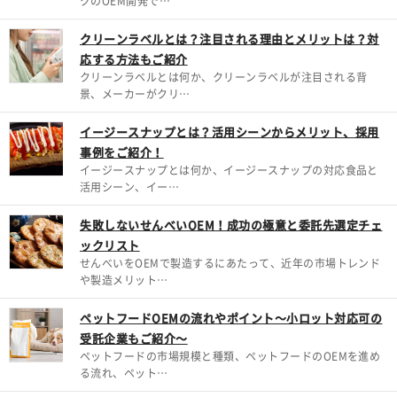
クのOEM開発で…
クリーンラベルとは？注目される理由とメリットは？対
応する方法もご紹介
クリーンラベルとは何か、クリーンラベルが注目される背
景、メーカーがクリ…
イージースナップとは？活用シーンからメリット、採用
事例をご紹介！
イージースナップとは何か、イージースナップの対応食品と
活用シーン、イー…
失敗しないせんべいOEM！成功の極意と委託先選定チェ
ックリスト
せんべいをOEMで製造するにあたって、近年の市場トレンド
や製造メリット…
ペットフードOEMの流れやポイント～小ロット対応可の
受託企業もご紹介～
ペットフードの市場規模と種類、ペットフードのOEMを進め
る流れ、ペット…