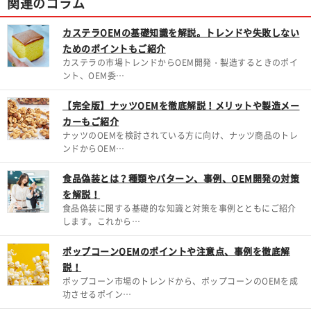
関連のコラム
カステラOEMの基礎知識を解説。トレンドや失敗しない
ためのポイントもご紹介
カステラの市場トレンドからOEM開発・製造するときのポイ
ント、OEM委…
【完全版】ナッツOEMを徹底解説！メリットや製造メー
カーもご紹介
ナッツのOEMを検討されている方に向け、ナッツ商品のトレ
ンドからOEM…
食品偽装とは？種類やパターン、事例、OEM開発の対策
を解説！
食品偽装に関する基礎的な知識と対策を事例とともにご紹介
します。これから…
ポップコーンOEMのポイントや注意点、事例を徹底解
説！
ポップコーン市場のトレンドから、ポップコーンのOEMを成
功させるポイン…