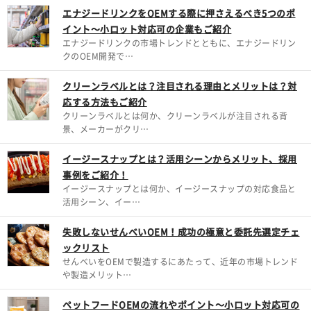
エナジードリンクをOEMする際に押さえるべき5つのポ
イント～小ロット対応可の企業もご紹介
エナジードリンクの市場トレンドとともに、エナジードリン
クのOEM開発で…
クリーンラベルとは？注目される理由とメリットは？対
応する方法もご紹介
クリーンラベルとは何か、クリーンラベルが注目される背
景、メーカーがクリ…
イージースナップとは？活用シーンからメリット、採用
事例をご紹介！
イージースナップとは何か、イージースナップの対応食品と
活用シーン、イー…
失敗しないせんべいOEM！成功の極意と委託先選定チェ
ックリスト
せんべいをOEMで製造するにあたって、近年の市場トレンド
や製造メリット…
ペットフードOEMの流れやポイント～小ロット対応可の