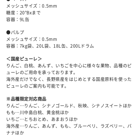
メッシュサイズ：0.5mm
糖度：20°Bxまで
容器：9L缶
●パルプ
メッシュサイズ：0.5mm
容器：7kg袋、20L袋、18L缶、200Lドラム
＜国産ピューレ＞
りんご、白桃、あんず、いちごを中心に様々な果物、品種のピ
ューレのご用命を承っております。
海外産だけでなく、長野県産をはじめとする国産原料を使った
ピューレのご案内も可能です。
※品種限定対応商品
りんご…りんご、シナノゴールド、秋映、シナノスイートほか
もも…川中島白桃、黄金桃ほか
いちご…とちおとめ、あまおうほか
海外産…りんご、あんず、もも、ブルーベリ、ラズベリー、バ
ナナほか