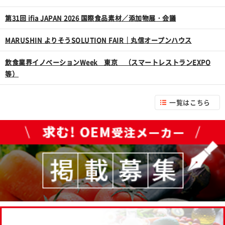
第31回 ifia JAPAN 2026 国際食品素材／添加物展・会議
MARUSHIN よりそうSOLUTION FAIR｜丸信オープンハウス
飲食業界イノベーションWeek 東京 （スマートレストランEXPO
等）
一覧はこちら