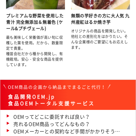
プレミアムな野菜を使用した
無類の芋好きの方に大人気 九
青汁 完全無添加＆無着色 (ケ
州産紅はるか焼き芋
ール&プチヴェール)
オリジナルの商品を開発したい。
他社との差別化をはかりたい。そ
最も美味しく栄養価が高い旬に収
んな企業様のご要望にもお応えし
穫した葉を使用。だから、数量限
ます。
定で貴重。
種苗会社だから種から開発し、有
機栽培。安心・安全な商品を提供
しています。
OEM商品の企画から納品までまるごと代行！
食品開発OEM.jp
食品OEMトータル支援サービス
OEMってどこに委託すれば良い？
売れるOEM商品ってどんなもの？
OEMメーカーとの契約など手間がかかりそう…