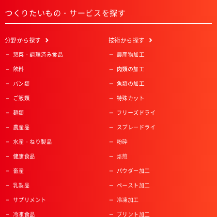
つくりたいもの・サービスを探す
分野
から探す
技術
から探す
惣菜・調理済み食品
農産物加工
飲料
肉類の加工
パン類
魚類の加工
ご飯類
特殊カット
麺類
フリーズドライ
農産品
スプレードライ
水産・ねり製品
粉砕
健康食品
焙煎
畜産
パウダー加工
乳製品
ペースト加工
サプリメント
冷凍加工
冷凍食品
プリント加工