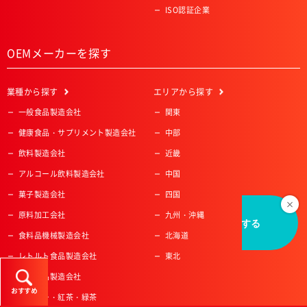
ISO認証企業
OEMメーカーを探す
業種
から探す
エリア
から探す
一般食品製造会社
関東
健康食品・サプリメント製造会社
中部
飲料製造会社
近畿
アルコール飲料製造会社
中国
菓子製造会社
四国
原料加工会社
九州・沖縄
食料品機械製造会社
北海道
レトルト食品製造会社
東北
冷凍食品製造会社
おすすめ
コーヒー・紅茶・緑茶