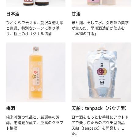
日本酒
甘酒
ひとくちで伝える、贅沢な透明感
米と麹、そして水。引き算の美学
と気品。特別なシーンに寄り添
が生んだ、早川酒造部が仕込む
う、極上のオリジナル清酒
「本物の甘酒」
梅酒
天舶：tenpack（パウチ型）
純米吟醸の気品と、厳選梅の芳
日本酒をもっとお手軽にアウトド
醇。老舗蔵が醸す、至高のクラフ
アで楽しむためのパウチ型商品・
ト梅酒
天舶（tenpack）を開発しまし
た。