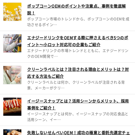
ポップコーンOEMのポイントや注意点、事例を徹底解
説！
ポップコーン市場のトレンドから、ポップコーンのOEMを成
功させるポイン…
エナジードリンクをOEMする際に押さえるべき5つのポ
イント～小ロット対応可の企業もご紹介
エナジードリンクの市場トレンドとともに、エナジードリン
クのOEM開発で…
クリーンラベルとは？注目される理由とメリットは？対
応する方法もご紹介
クリーンラベルとは何か、クリーンラベルが注目される背
景、メーカーがクリ…
イージースナップとは？活用シーンからメリット、採用
事例をご紹介！
イージースナップとは何か、イージースナップの対応食品と
活用シーン、イー…
失敗しないせんべいOEM！成功の極意と委託先選定チェ