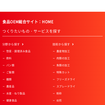
食品OEM総合サイト：HOME
つくりたいもの・サービスを探す
分野
から探す
技術
から探す
惣菜・調理済み食品
農産物加工
飲料
肉類の加工
パン類
魚類の加工
ご飯類
特殊カット
麺類
フリーズドライ
農産品
スプレードライ
水産・ねり製品
粉砕
健康食品
焙煎