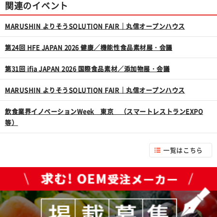
関連のイベント
MARUSHIN よりそうSOLUTION FAIR｜丸信オープンハウス
第24回 HFE JAPAN 2026 健康／機能性食品素材展・会議
第31回 ifia JAPAN 2026 国際食品素材／添加物展・会議
MARUSHIN よりそうSOLUTION FAIR｜丸信オープンハウス
飲食業界イノベーションWeek 東京 （スマートレストランEXPO
等）
一覧はこちら