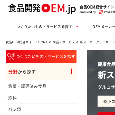
食品OEM総合サイト
つくりたいもの・サービスを探す
OEMメーカ
>
>
食品OEM総合サイト：HOME
商品・サービス
新スーパーグルコサミ
つくりたいもの・サービスを探す
健康食品
分野
新ス
から探す
惣菜・調理済み食品
グルコサ
飲料
最小
パン類