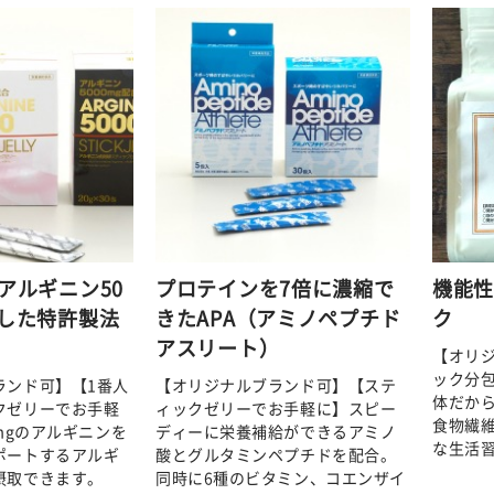
にアルギニン50
プロテインを7倍に濃縮で
機能
合した特許製法
きたAPA（アミノペプチド
ク
アスリート）
【オリ
ック分
ランド可】【1番人
【オリジナルブランド可】【ステ
体だか
クゼリーでお手軽
ィックゼリーでお手軽に】スピー
食物繊維
0mgのアルギニンを
ディーに栄養補給ができるアミノ
な生活
ポートするアルギ
酸とグルタミンペプチドを配合。
摂取できます。
同時に6種のビタミン、コエンザイ