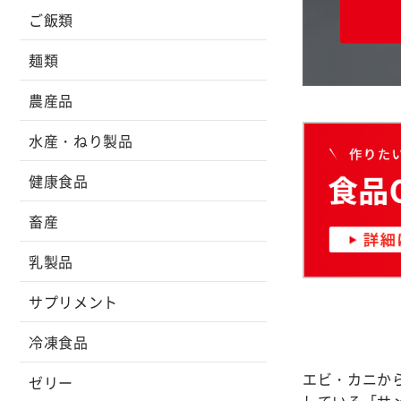
ご飯類
麺類
農産品
水産・ねり製品
健康食品
畜産
乳製品
サプリメント
冷凍食品
エビ・カニか
ゼリー
している「サ