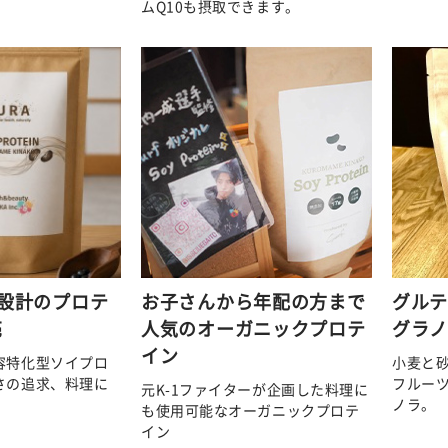
ムQ10も摂取できます。
%設計のプロテ
お子さんから年配の方まで
グル
売
人気のオーガニックプロテ
グラ
イン
容特化型ソイプロ
小麦と
さの追求、料理に
フルー
元K-1ファイターが企画した料理に
ノラ。
も使用可能なオーガニックプロテ
イン