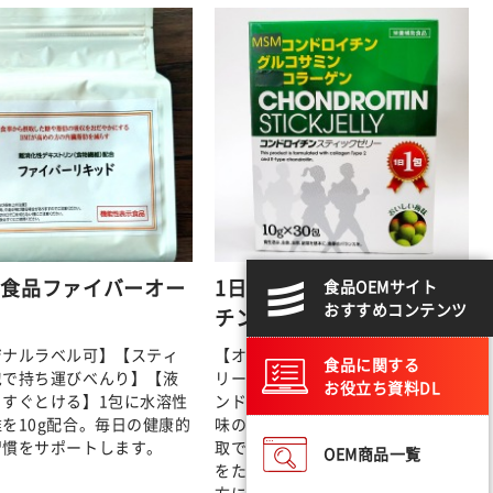
性食品ファイバーオー
1日分を1包で コンドロイ
食品OEMサイト
おすすめコンテンツ
チンスティックゼリー
ジナルラベル可】【スティ
【オリジナル可】【スティックゼ
食品に関する
包で持ち運びべんり】【液
リーでお手軽に】1包に1日分のコ
お役立ち資料DL
らすぐとける】1包に水溶性
ンドロイチンを凝縮して配合。梅
を10g配合。毎日の健康的
味のスティックゼリーで手軽に摂
習慣をサポートします。
取できます。ゼリーなので、錠剤
OEM商品一覧
をたくさん飲めなくて困っている
方にも。