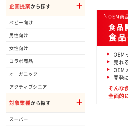
企画提案
から探す
OEM
ベビー向け
食品開
食品
男性向け
女性向け
OE
コラボ商品
売れ
OE
オーガニック
開発
アクティブシニア
そんな
全面的
対象業種
から探す
スーパー