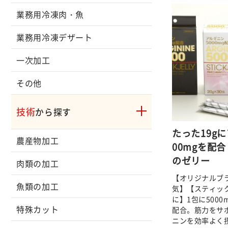
業務用冷凍肉・魚
業務用冷凍デザート
一次加工
その他
技術
から探す
たった19g
農産物加工
00mgを配
のゼリー
肉類の加工
【オリジナルブ
魚類の加工
気】【スティッ
に】1包に500
特殊カット
配合。筋力をサ
ニンを効率よく