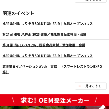
関連のイベント
MARUSHIN よりそうSOLUTION FAIR｜丸信オープンハウス
第24回 HFE JAPAN 2026 健康／機能性食品素材展・会議
第31回 ifia JAPAN 2026 国際食品素材／添加物展・会議
MARUSHIN よりそうSOLUTION FAIR｜丸信オープンハウス
飲食業界イノベーションWeek 東京 （スマートレストランEXPO
等）
一覧はこちら