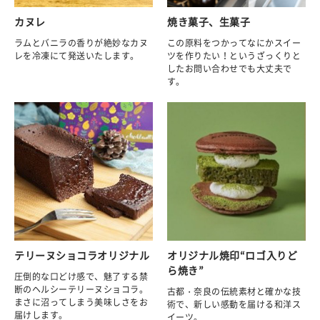
カヌレ
焼き菓子、生菓子
ラムとバニラの香りが絶妙なカヌ
この原料をつかってなにかスイー
レを冷凍にて発送いたします。
ツを作りたい！というざっくりと
したお問い合わせでも大丈夫で
す。
テリーヌショコラオリジナル
オリジナル焼印“ロゴ入りど
ら焼き”
圧倒的な口どけ感で、魅了する禁
断のヘルシーテリーヌショコラ。
古都・奈良の伝統素材と確かな技
まさに沼ってしまう美味しさをお
術で、新しい感動を届ける和洋ス
届けします。
イーツ。