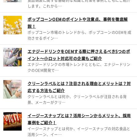
食品偽装に関する基礎的な知識と対策を事例とともにご紹介
します。これから…
ポップコーンOEMのポイントや注意点、事例を徹底解
説！
ポップコーン市場のトレンドから、ポップコーンのOEMを成
功させるポイン…
エナジードリンクをOEMする際に押さえるべき5つのポ
イント～小ロット対応可の企業もご紹介
エナジードリンクの市場トレンドとともに、エナジードリン
クのOEM開発で…
クリーンラベルとは？注目される理由とメリットは？対
応する方法もご紹介
クリーンラベルとは何か、クリーンラベルが注目される背
景、メーカーがクリ…
イージースナップとは？活用シーンからメリット、採用
事例をご紹介！
イージースナップとは何か、イージースナップの対応食品と
活用シーン、イー…