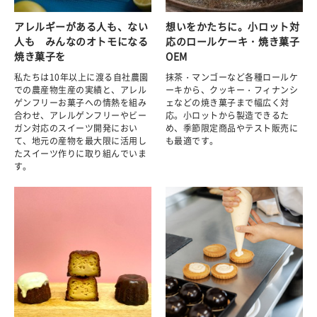
アレルギーがある人も、ない
想いをかたちに。小ロット対
人も みんなのオトモになる
応のロールケーキ・焼き菓子
焼き菓子を
OEM
私たちは10年以上に渡る自社農園
抹茶・マンゴーなど各種ロールケ
での農産物生産の実績と、アレル
ーキから、クッキー・フィナンシ
ゲンフリーお菓子への情熱を組み
ェなどの焼き菓子まで幅広く対
合わせ、アレルゲンフリーやビー
応。小ロットから製造できるた
ガン対応のスイーツ開発におい
め、季節限定商品やテスト販売に
て、地元の産物を最大限に活用し
も最適です。
たスイーツ作りに取り組んでいま
す。