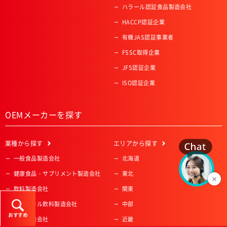
ハラール認証食品製造会社
HACCP認証企業
有機JAS認証事業者
FSSC取得企業
JFS認証企業
ISO認証企業
OEMメーカーを探す
業種
から探す
エリア
から探す
一般食品製造会社
北海道
健康食品・サプリメント製造会社
東北
飲料製造会社
関東
アルコール飲料製造会社
中部
おすすめ
菓子製造会社
近畿