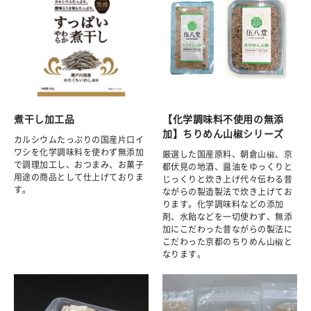
煮干し加工品
【化学調味料不使用の無添
加】ちりめん山椒シリーズ
カルシウムたっぷりの国産片口イ
ワシを化学調味料を使わず無添加
厳選した国産原料、朝倉山椒、京
で調理加工し、おつまみ、お菓子
都伏見の地酒、醤油をゆっくりと
用途の商品として仕上げておりま
じっくりと炊き上げ代々伝わる昔
す。
ながらの製造製法で炊き上げてお
ります。化学調味料などの添加
剤、水飴などを一切使わず、無添
加にこだわった昔ながらの製法に
こだわった京都のちりめん山椒と
なります。