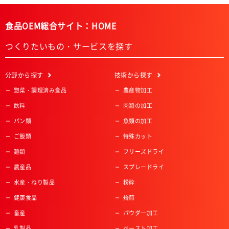
食品OEM総合サイト：HOME
つくりたいもの・サービスを探す
分野
から探す
技術
から探す
惣菜・調理済み食品
農産物加工
飲料
肉類の加工
パン類
魚類の加工
ご飯類
特殊カット
麺類
フリーズドライ
農産品
スプレードライ
水産・ねり製品
粉砕
健康食品
焙煎
畜産
パウダー加工
乳製品
ペースト加工