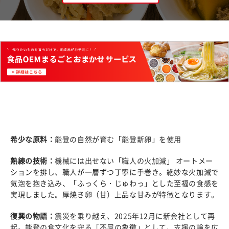
希少な原料：
能登の自然が育む「能登新卵」を使用
熟練の技術：
機械には出せない「職人の火加減」 オートメー
ションを排し、職人が一層ずつ丁寧に手巻き。絶妙な火加減で
気泡を抱き込み、「ふっくら・じゅわっ」とした至福の食感を
実現しました。厚焼き卵（甘）上品な甘みが特徴となります。
復興の物語：
震災を乗り越え、2025年12月に新会社として再
起。能登の食文化を守る「不屈の象徴」として、支援の輪を広