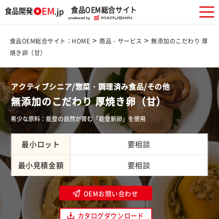
食品OEM総合サイト
>
>
食品OEM総合サイト：HOME
商品・サービス
無添加のこだわり 厚
焼き卵（甘）
アクティブシニア/惣菜・調理済み食品/その他
無添加のこだわり 厚焼き卵（甘）
希少な原料：能登の自然が育む「能登新卵」を使用
最小ロット
要相談
最小見積金額
要相談
OEMお問い合わせ
カタログダウンロード