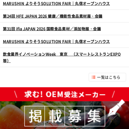
MARUSHIN よりそうSOLUTION FAIR｜丸信オープンハウス
第24回 HFE JAPAN 2026 健康／機能性食品素材展・会議
第31回 ifia JAPAN 2026 国際食品素材／添加物展・会議
MARUSHIN よりそうSOLUTION FAIR｜丸信オープンハウス
飲食業界イノベーションWeek 東京 （スマートレストランEXPO
等）
一覧はこちら