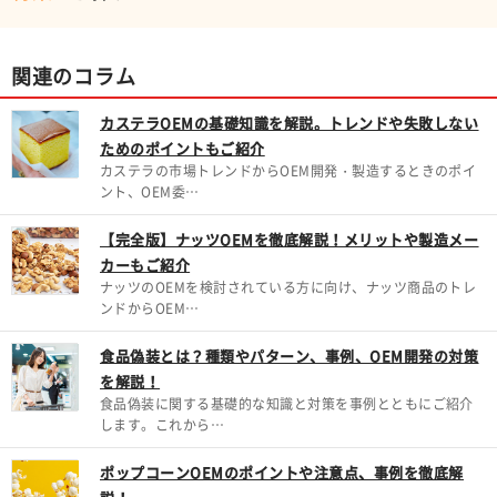
関連のコラム
カステラOEMの基礎知識を解説。トレンドや失敗しない
ためのポイントもご紹介
カステラの市場トレンドからOEM開発・製造するときのポイ
ント、OEM委…
【完全版】ナッツOEMを徹底解説！メリットや製造メー
カーもご紹介
ナッツのOEMを検討されている方に向け、ナッツ商品のトレ
ンドからOEM…
食品偽装とは？種類やパターン、事例、OEM開発の対策
を解説！
食品偽装に関する基礎的な知識と対策を事例とともにご紹介
します。これから…
ポップコーンOEMのポイントや注意点、事例を徹底解