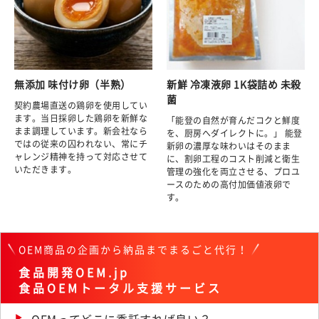
無添加 味付け卵（半熟）
新鮮 冷凍液卵 1K袋詰め 未殺
菌
契約農場直送の鶏卵を使用してい
ます。当日採卵した鶏卵を新鮮な
「能登の自然が育んだコクと鮮度
まま調理しています。新会社なら
を、厨房へダイレクトに。」 能登
ではの従来の囚われない、常にチ
新卵の濃厚な味わいはそのまま
ャレンジ精神を持って対応させて
に、割卵工程のコスト削減と衛生
いただきます。
管理の強化を両立させる、プロユ
ースのための高付加価値液卵で
す。
OEM商品の企画から納品までまるごと代行！
食品開発OEM.jp
食品OEMトータル支援サービス
OEMってどこに委託すれば良い？