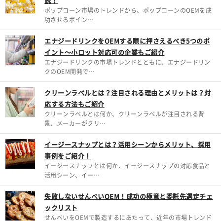
説！
ポップコーン市場のトレンドから、ポップコーンのOEMを成
功させるポイン…
エナジードリンクをOEMする際に押さえるべき5つのポ
イント～小ロット対応可の企業もご紹介
エナジードリンクの市場トレンドとともに、エナジードリン
クのOEM開発で…
クリーンラベルとは？注目される理由とメリットは？対
応する方法もご紹介
クリーンラベルとは何か、クリーンラベルが注目される背
景、メーカーがクリ…
イージースナップとは？活用シーンからメリット、採用
事例をご紹介！
イージースナップとは何か、イージースナップの対応食品と
活用シーン、イー…
失敗しないせんべいOEM！成功の極意と委託先選定チェ
ックリスト
せんべいをOEMで製造するにあたって、近年の市場トレンド