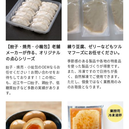
【餃子・焼売・小籠包】老舗
練り豆腐、ゼリーなどもツル
メーカーが作る、オリジナル
マフーズにお任せください。
の点心シリーズ
季節感のある製品や各地の特産品
を使った製品づくりが得意です。
餃子・焼売・小籠包のOEMならお
また、冷凍ですので日持ちが長
任せください！お問い合わせをお
く、自然解凍でご使用できます。
待ちしております！！この他に
ただし、個食ではなく業務用のみ
も、近江牛一口餃子、鶏餃子、低
のお取扱となります。
糖質餃子など多数の実績がありま
す。