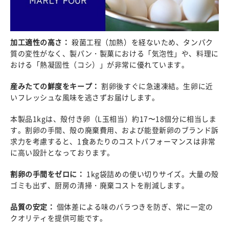
加工適性の高さ：
殺菌工程（加熱）を経ないため、タンパク
質の変性がなく、製パン・製菓における「気泡性」や、料理に
おける「熱凝固性（コシ）」が非常に優れています。
産みたての鮮度をキープ：
割卵後すぐに急速凍結。生卵に近
いフレッシュな風味を逃さずお届けします。
本製品1kgは、殻付き卵（L玉相当）約17〜18個分に相当しま
す。割卵の手間、殻の廃棄費用、および能登新卵のブランド訴
求力を考慮すると、1食あたりのコストパフォーマンスは非常
に高い設計となっております。
割卵の手間をゼロに：
1kg袋詰めの使い切りサイズ。大量の殻
ゴミも出ず、厨房の清掃・廃棄コストを削減します。
品質の安定：
個体差による味のバラつきを防ぎ、常に一定の
クオリティを提供可能です。