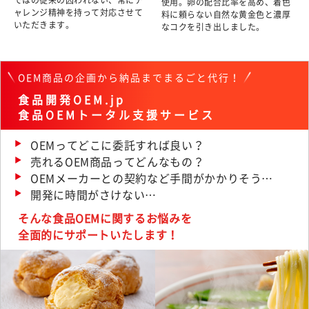
使用。卵の配合比率を高め、着色
ャレンジ精神を持って対応させて
料に頼らない自然な黄金色と濃厚
いただきます。
なコクを引き出しました。
OEM商品の企画から納品までまるごと代行！
食品開発OEM.jp
食品OEMトータル支援サービス
OEMってどこに委託すれば良い？
売れるOEM商品ってどんなもの？
OEMメーカーとの契約など手間がかかりそう…
開発に時間がさけない…
そんな食品OEMに関するお悩みを
全面的にサポートいたします！