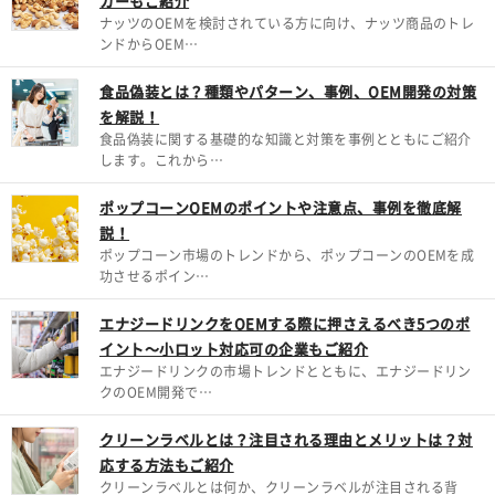
カーもご紹介
ナッツのOEMを検討されている方に向け、ナッツ商品のトレ
ンドからOEM…
食品偽装とは？種類やパターン、事例、OEM開発の対策
を解説！
食品偽装に関する基礎的な知識と対策を事例とともにご紹介
します。これから…
ポップコーンOEMのポイントや注意点、事例を徹底解
説！
ポップコーン市場のトレンドから、ポップコーンのOEMを成
功させるポイン…
エナジードリンクをOEMする際に押さえるべき5つのポ
イント～小ロット対応可の企業もご紹介
エナジードリンクの市場トレンドとともに、エナジードリン
クのOEM開発で…
クリーンラベルとは？注目される理由とメリットは？対
応する方法もご紹介
クリーンラベルとは何か、クリーンラベルが注目される背