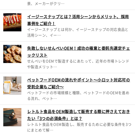
景、メーカーがクリ…
イージースナップとは？活用シーンからメリット、採用
事例をご紹介！
イージースナップとは何か、イージースナップの対応食品と
活用シーン、イー…
失敗しないせんべいOEM！成功の極意と委託先選定チェ
ックリスト
せんべいをOEMで製造するにあたって、近年の市場トレンド
や製造メリット…
ペットフードOEMの流れやポイント～小ロット対応可の
受託企業もご紹介～
ペットフードの市場規模と種類、ペットフードのOEMを進め
る流れ、ペット…
レトルト食品をOEM製造して販売する際に押さえておき
たい「3つの必須条件」とは？
レトルト食品をOEM製造し、販売するために必要な条件を3つ
にまとめて解…