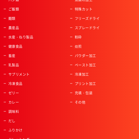
ご飯類
特殊カット
麺類
フリーズドライ
農産品
スプレードライ
水産・ねり製品
粉砕
健康食品
焙煎
畜産
パウダー加工
乳製品
ペースト加工
サプリメント
冷凍加工
冷凍食品
プリント加工
ゼリー
充填・包装
カレー
その他
調味料
だし
ふりかけ