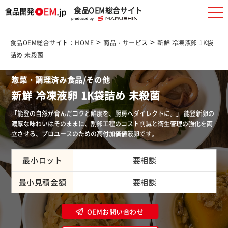
食品OEM総合サイト
>
>
食品OEM総合サイト：HOME
商品・サービス
新鮮 冷凍液卵 1K袋
詰め 未殺菌
惣菜・調理済み食品/その他
新鮮 冷凍液卵 1K袋詰め 未殺菌
「能登の自然が育んだコクと鮮度を、厨房へダイレクトに。」 能登新卵の
濃厚な味わいはそのままに、割卵工程のコスト削減と衛生管理の強化を両
立させる、プロユースのための高付加価値液卵です。
最小ロット
要相談
最小見積金額
要相談
OEMお問い合わせ