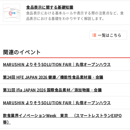
食品表示に関する基礎知識
食品表示における基本ルールや表示する際の注意点など、食
品表示における基礎をわかりやすく解説します。
一覧はこちら
関連のイベント
MARUSHIN よりそうSOLUTION FAIR｜丸信オープンハウス
第24回 HFE JAPAN 2026 健康／機能性食品素材展・会議
第31回 ifia JAPAN 2026 国際食品素材／添加物展・会議
MARUSHIN よりそうSOLUTION FAIR｜丸信オープンハウス
飲食業界イノベーションWeek 東京 （スマートレストランEXPO
等）