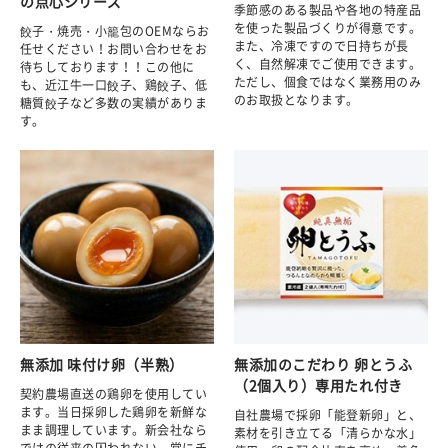
の点心シリーズ
季節感のある製品や各地の特産品
を使った製品づくりが得意です。
餃子・焼売・小籠包のOEMならお
また、冷凍ですので日持ちが長
任せください！お問い合わせをお
く、自然解凍でご使用できます。
待ちしております！！この他に
ただし、個食ではなく業務用のみ
も、近江牛一口餃子、鶏餃子、低
のお取扱となります。
糖質餃子など多数の実績がありま
す。
無添加 味付け卵（半熟）
無添加のこだわり 卵とうふ
（2個入り）専用たれ付き
契約農場直送の鶏卵を使用してい
ます。当日採卵した鶏卵を新鮮な
自社農場で採卵「能登新卵」と、
まま調理しています。新会社なら
素材を引き立てる「清らかな水」
ではの従来の囚われない、常にチ