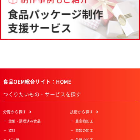
食品OEM総合サイト：HOME
つくりたいもの・サービスを探す
分野
から探す
技術
から探す
惣菜・調理済み食品
農産物加工
飲料
肉類の加工
パン類
魚類の加工