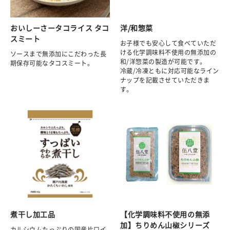
おいしーさータコライス タコ
洋/和惣菜
スミート
お子様でも安心して食べていただ
ける化学調味料不使用の無添加の
ソースまで無添加にこだわった長
和/洋惣菜の製造が可能です。
期保存可能なタコスミート。
冷蔵/冷凍ともに対応可能なライン
ナップを記載させていただきま
す。
煮干し加工品
【化学調味料不使用の無添
加】ちりめん山椒シリーズ
カルシウムたっぷりの国産片口イ