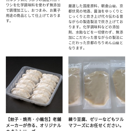
ワシを化学調味料を使わず無添加
厳選した国産原料、朝倉山椒、京
で調理加工し、おつまみ、お菓子
都伏見の地酒、醤油をゆっくりと
用途の商品として仕上げておりま
じっくりと炊き上げ代々伝わる昔
す。
ながらの製造製法で炊き上げてお
ります。化学調味料などの添加
剤、水飴などを一切使わず、無添
加にこだわった昔ながらの製法に
こだわった京都のちりめん山椒と
なります。
【餃子・焼売・小籠包】老舗
練り豆腐、ゼリーなどもツル
メーカーが作る、オリジナル
マフーズにお任せください。