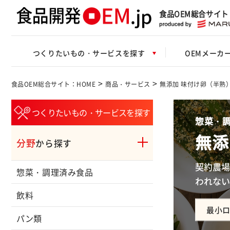
食品OEM総合サイト
つくりたいもの・サービスを探す
OEMメーカ
>
>
食品OEM総合サイト：HOME
商品・サービス
無添加 味付け卵（半熟
つくりたいもの・サービスを探す
惣菜・調
無添
分野
から探す
契約農場
惣菜・調理済み食品
われない
飲料
最小
パン類