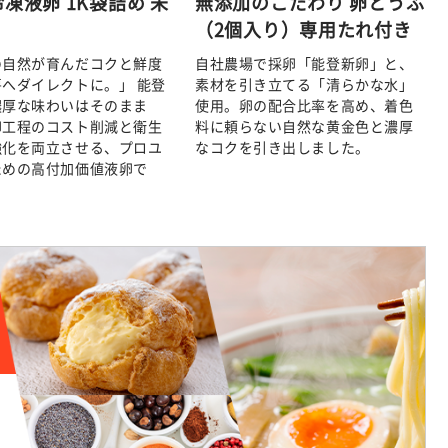
冷凍液卵 1K袋詰め 未
無添加のこだわり 卵とうふ
（2個入り）専用たれ付き
の自然が育んだコクと鮮度
自社農場で採卵「能登新卵」と、
へダイレクトに。」 能登
素材を引き立てる「清らかな水」
濃厚な味わいはそのまま
使用。卵の配合比率を高め、着色
卵工程のコスト削減と衛生
料に頼らない自然な黄金色と濃厚
強化を両立させる、プロユ
なコクを引き出しました。
ための高付加価値液卵で