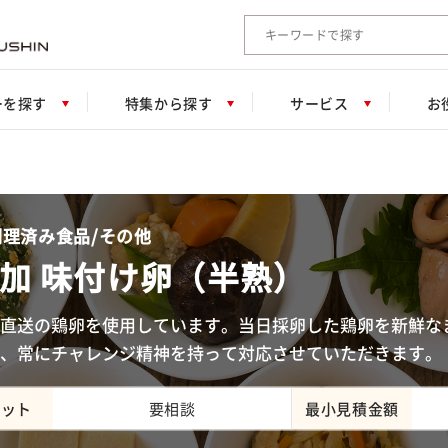
検索キーワード入力
ーを探す
特集から探す
サービス
お
）
理済み食品/その他
加 味付け卵（半熟）
直送の鶏卵を使用しています。当日採卵した鶏卵を新鮮な
、常にチャレンジ精神を持って対応させていただきます。
ロット
要相談
最小見積金額