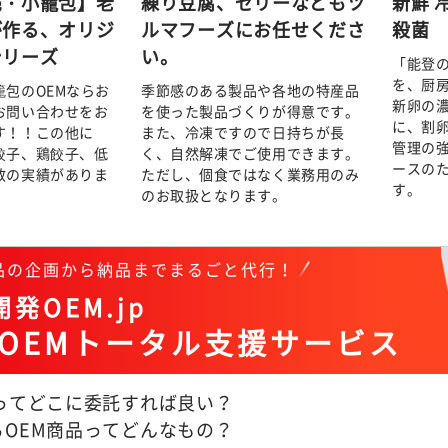
売・小籠包】老
練り豆腐、ゼリーなどもツ
新鮮 
が作る、オリジ
ルマフーズにお任せくださ
殺菌
シリーズ
い。
「能登
を、厨房
包のOEMならお
季節感のある製品や各地の特産品
新卵の
お問い合わせをお
を使った製品づくりが得意です。
に、割
す！！この他に
また、冷凍ですので日持ちが長
管理の
餃子、鶏餃子、低
く、自然解凍でご使用できます。
ースの
数の実績がありま
ただし、個食ではなく業務用のみ
す。
のお取扱となります。
商品の企画から納品までまるごと代行！
発OEM.jp
OEMトータル支援サービス
Mってどこに委託すれば良い？
るOEM商品ってどんなもの？