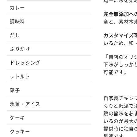
カレー
完全無添加へ
調味料
全と、素材本
だし
カスタマイズ
いるため、和
ふりかけ
「自店のオリ
ドレッシング
下味がしっか
可能です。
レトルト
菓子
自家製チキン
氷菓・アイス
くりと低温で
鶏の旨味を芯
ケーキ
いるのが最大
提供時に独自
クッキー
最適です。