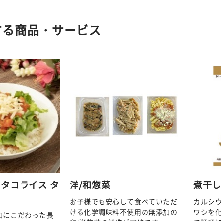
する商品・サービス
タコライス タ
洋/和惣菜
煮干
お子様でも安心して食べていただ
カルシ
ける化学調味料不使用の無添加の
ワシを
加にこだわった長