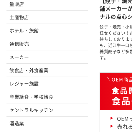
【餃子・焼
量販店
舗メーカー
ナルの点心
土産物店
餃子・焼売・小籠
ホテル・旅館
任せください！
待ちしておりま
通信販売
も、近江牛一口
糖質餃子など多
メーカー
す。
飲食店・外食産業
OEM
レジャー施設
食品開
産業給食・学校給食
食品
セントラルキッチン
OE
酒造業
売れ