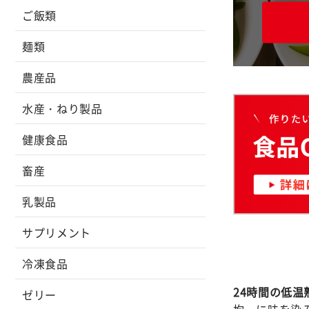
ご飯類
麺類
農産品
水産・ねり製品
健康食品
畜産
乳製品
サプリメント
冷凍食品
24時間の低温
ゼリー
均一に味を染