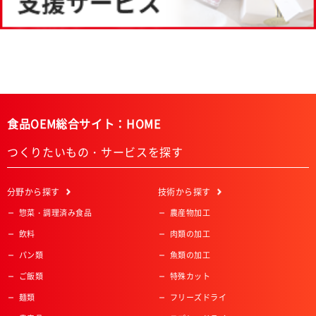
食品OEM総合サイト：HOME
つくりたいもの・サービスを探す
分野
から探す
技術
から探す
惣菜・調理済み食品
農産物加工
飲料
肉類の加工
パン類
魚類の加工
ご飯類
特殊カット
麺類
フリーズドライ