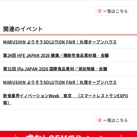
一覧はこちら
関連のイベント
MARUSHIN よりそうSOLUTION FAIR｜丸信オープンハウス
第24回 HFE JAPAN 2026 健康／機能性食品素材展・会議
第31回 ifia JAPAN 2026 国際食品素材／添加物展・会議
MARUSHIN よりそうSOLUTION FAIR｜丸信オープンハウス
飲食業界イノベーションWeek 東京 （スマートレストランEXPO
等）
一覧はこちら