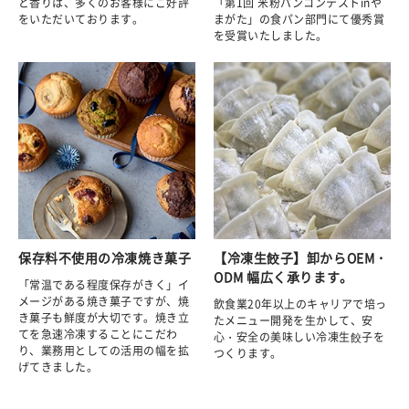
と香りは、多くのお客様にご好評
「第1回 米粉パンコンテストinや
をいただいております。
まがた」の食パン部門にて優秀賞
を受賞いたしました。
保存料不使用の冷凍焼き菓子
【冷凍生餃子】卸からOEM・
ODM 幅広く承ります。
「常温である程度保存がきく」イ
メージがある焼き菓子ですが、焼
飲食業20年以上のキャリアで培っ
き菓子も鮮度が大切です。焼き立
たメニュー開発を生かして、安
てを急速冷凍することにこだわ
心・安全の美味しい冷凍生餃子を
り、業務用としての活用の幅を拡
つくります。
げてきました。