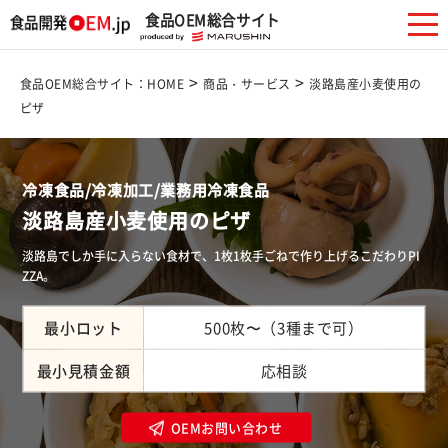
食品OEM総合サイト
>
>
食品OEM総合サイト：HOME
商品・サービス
淡路島産小麦使用の
ピザ
冷凍食品/冷凍加工/業務用冷凍食品
淡路島産小麦使用のピザ
淡路島でしか手に入らない食材で、1枚1枚手ごねで作り上げるこだわりPI
ZZA。
最小ロット
500枚〜（3種まで可）
最小見積金額
応相談
OEMお問い合わせ