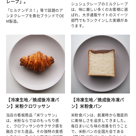
レープ」。
シュシュクレープのミルクレープ
は、味に厳しい多くのお客様に選
「ヒルナンデス！」等で話題のア
ばれ、大手通販サイトのスイーツ
ンヌクレープを貴社ブランドでOE
部門でもランクインした実績があ
M製造。
ります。
【冷凍生地／焼成後冷凍パ
【冷凍生地／焼成後冷凍パ
ン】米粉クロワッサン
ン】米粉食パン
当店の看板商品「米ワッサン」
米粉食パンは、創業時から徹底的
は、米粉ならではのもっちり感
に美味しさを追求してきました。
と、クロワッサンのサクサク感を
毎日まいにち味の改善を行うこと
融合させた逸品。その独特の食感
で、米粉パンの全国大会である