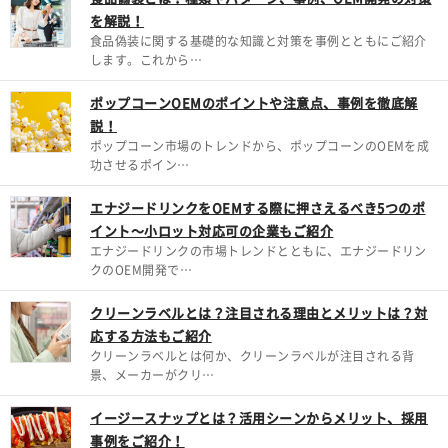
を解説！
食品偽装に関する基礎的な知識と対策を事例とともにご紹介
します。これから…
ポップコーンOEMのポイントや注意点、事例を徹底解
説！
ポップコーン市場のトレンドから、ポップコーンのOEMを成
功させるポイン…
エナジードリンクをOEMする際に押さえるべき5つのポ
イント～小ロット対応可の企業もご紹介
エナジードリンクの市場トレンドとともに、エナジードリン
クのOEM開発で…
クリーンラベルとは？注目される理由とメリットは？対
応する方法もご紹介
クリーンラベルとは何か、クリーンラベルが注目される背
景、メーカーがクリ…
イージースナップとは？活用シーンからメリット、採用
事例をご紹介！