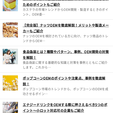
ためのポイントもご紹介
カステラの市場トレンドからOEM開発・製造するときのポイ
ント、OEM委…
【完全版】ナッツOEMを徹底解説！メリットや製造メー
カーもご紹介
ナッツのOEMを検討されている方に向け、ナッツ商品のトレ
ンドからOEM…
食品偽装とは？種類やパターン、事例、OEM開発の対策
を解説！
食品偽装に関する基礎的な知識と対策を事例とともにご紹介
します。これから…
ポップコーンOEMのポイントや注意点、事例を徹底解
説！
ポップコーン市場のトレンドから、ポップコーンのOEMを成
功させるポイン…
エナジードリンクをOEMする際に押さえるべき5つのポ
イント～小ロット対応可の企業もご紹介