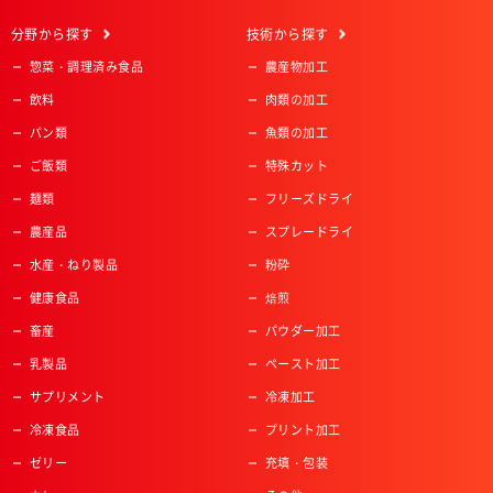
分野
から探す
技術
から探す
惣菜・調理済み食品
農産物加工
飲料
肉類の加工
パン類
魚類の加工
ご飯類
特殊カット
麺類
フリーズドライ
農産品
スプレードライ
水産・ねり製品
粉砕
健康食品
焙煎
畜産
パウダー加工
乳製品
ペースト加工
サプリメント
冷凍加工
冷凍食品
プリント加工
ゼリー
充填・包装