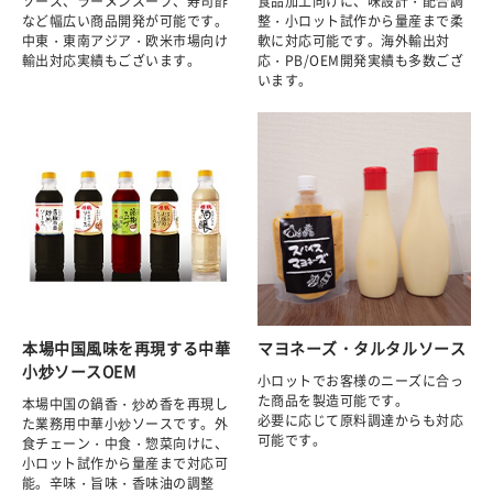
ソース、ラーメンスープ、寿司酢
食品加工向けに、味設計・配合調
など幅広い商品開発が可能です。
整・小ロット試作から量産まで柔
中東・東南アジア・欧米市場向け
軟に対応可能です。海外輸出対
輸出対応実績もございます。
応・PB/OEM開発実績も多数ござ
います。
本場中国風味を再現する中華
マヨネーズ・タルタルソース
小炒ソースOEM
小ロットでお客様のニーズに合っ
た商品を製造可能です。
本場中国の鍋香・炒め香を再現し
必要に応じて原料調達からも対応
た業務用中華小炒ソースです。外
可能です。
食チェーン・中食・惣菜向けに、
小ロット試作から量産まで対応可
能。辛味・旨味・香味油の調整