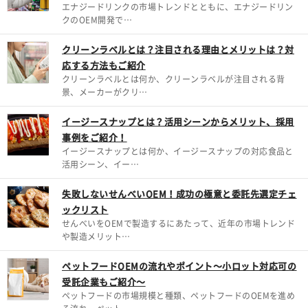
エナジードリンクの市場トレンドとともに、エナジードリン
クのOEM開発で…
クリーンラベルとは？注目される理由とメリットは？対
応する方法もご紹介
クリーンラベルとは何か、クリーンラベルが注目される背
景、メーカーがクリ…
イージースナップとは？活用シーンからメリット、採用
事例をご紹介！
イージースナップとは何か、イージースナップの対応食品と
活用シーン、イー…
失敗しないせんべいOEM！成功の極意と委託先選定チェ
ックリスト
せんべいをOEMで製造するにあたって、近年の市場トレンド
や製造メリット…
ペットフードOEMの流れやポイント～小ロット対応可の
受託企業もご紹介～
ペットフードの市場規模と種類、ペットフードのOEMを進め