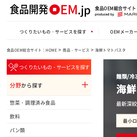
食品OEM総合サイト
つくりたいもの・サービスを探す
OEMメーカ
>
>
食品OEM総合サイト：HOME
商品・サービス
海鮮トマトパスタ
つくりたいもの・サービスを探す
麺類/冷
分野
海鮮
から探す
惣菜・調理済み食品
最新深絞
飲料
最小
パン類