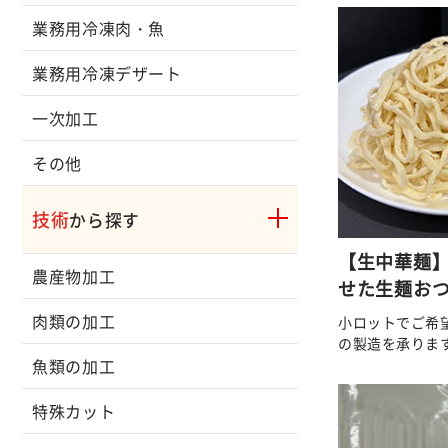
業務用冷凍肉・魚
業務用冷凍デザート
一次加工
その他
技術
から探す
【生中華麺
農産物加工
せた生麺お
肉類の加工
小ロットでご希
の製造を承りま
魚類の加工
特殊カット