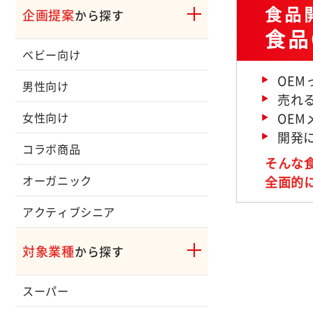
食品開
企画提案
から探す
食品
ベビー向け
OE
男性向け
売れ
OE
女性向け
開発
コラボ商品
そんな
オーガニック
全面的
アクティブシニア
対象業種
から探す
スーパー