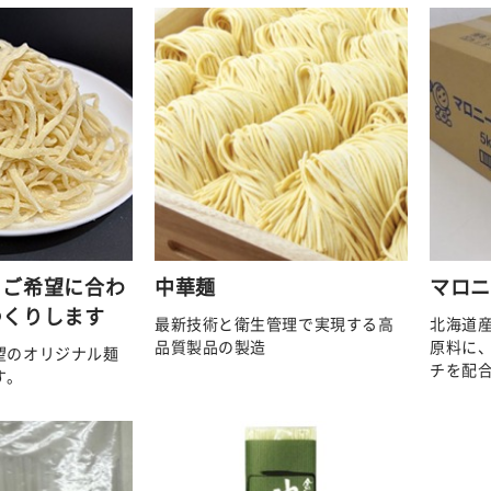
】ご希望に合わ
中華麺
マロニ
つくりします
最新技術と衛生管理で実現する高
北海道
品質製品の製造
原料に
望のオリジナル麺
チを配
す。