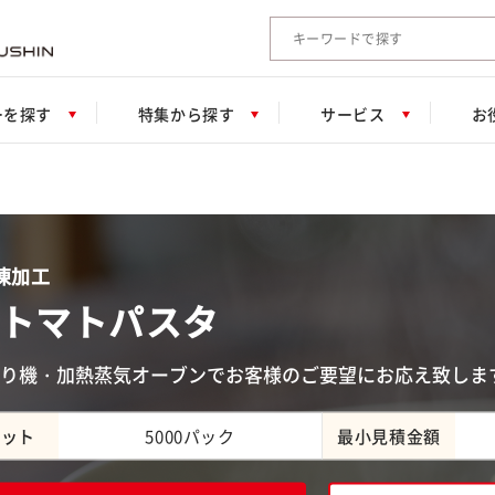
検索キーワード入力
ーを探す
特集から探す
サービス
お
凍加工
トマトパスタ
り機・加熱蒸気オーブンでお客様のご要望にお応え致しま
ロット
5000パック
最小見積金額