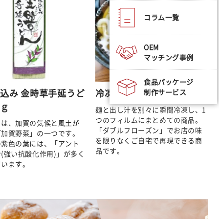
コラム一覧
OEM
マッチング事例
食品パッケージ
込み 金時草手延うど
冷凍うどん
制作サービス
0ｇ
麺と出し汁を別々に瞬間冷凍し、1
つのフィルムにまとめての商品。
とは、加賀の気候と風土が
「ダブルフローズン」でお店の味
「加賀野菜」の一つです。
を限りなくご自宅で再現できる商
の紫色の葉には、「アント
品です。
(強い抗酸化作用)」が多く
ています。