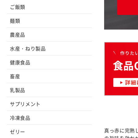
ご飯類
麺類
農産品
水産・ねり製品
健康食品
畜産
乳製品
サプリメント
冷凍食品
真っ赤に完熟
ゼリー
の旨味を効か