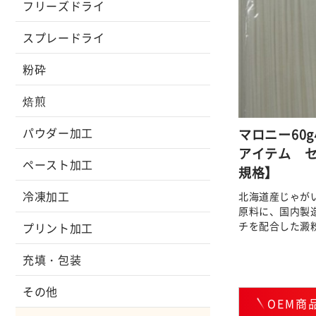
フリーズドライ
スプレードライ
粉砕
焙煎
パウダー加工
マロニー60
アイテム 
ペースト加工
規格】
冷凍加工
北海道産じゃが
原料に、国内製
チを配合した澱
プリント加工
充填・包装
その他
OEM