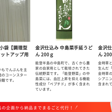
g小袋【調理型
金沢仕込み 中島菜手延うど
金沢仕
セットアップ用
ん 200ｇ
ん 20
能登半島の中島町で、古くから農
金時草
家の自家用として栽培されてきた
生んだ
いもでんぷんを主
伝統野菜です。「能登野菜」の中
金時草
造のコーンスター
島菜には、血圧上昇を抑える機能
シアニン
粉麺です。
性成分「ペプチド」が多く含まれ
含まれ
ています。
商品の企画から納品までまるごと代行！