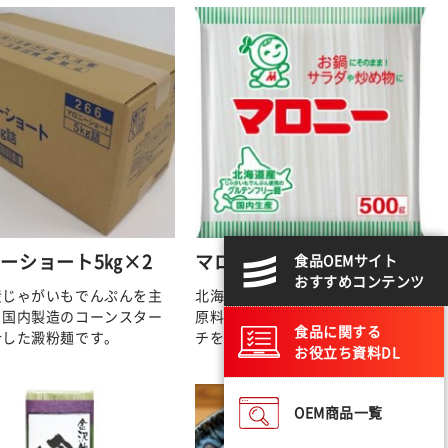
ーショート5㎏×2
マロニー500g袋
食品OEMサイト
おすすめコンテンツ
産じゃがいもでんぷんを主
北海道産じゃがいもでんぷんを主
、国内製造のコーンスター
原料に、国内製造のコーンスター
食品に関する
合した澱粉麺です。
チを配合した澱粉麺です。
お役立ち資料DL
OEM商品一覧