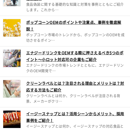
食品偽装に関する基礎的な知識と対策を事例とともにご紹介
します。これから…
ポップコーンOEMのポイントや注意点、事例を徹底解
説！
ポップコーン市場のトレンドから、ポップコーンのOEMを成
功させるポイン…
エナジードリンクをOEMする際に押さえるべき5つのポ
イント～小ロット対応可の企業もご紹介
エナジードリンクの市場トレンドとともに、エナジードリン
クのOEM開発で…
クリーンラベルとは？注目される理由とメリットは？対
応する方法もご紹介
クリーンラベルとは何か、クリーンラベルが注目される背
景、メーカーがクリ…
イージースナップとは？活用シーンからメリット、採用
事例をご紹介！
イージースナップとは何か、イージースナップの対応食品と