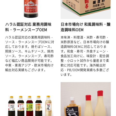
ハラル認証対応 業務用調味
日本市場向け 和風調味料・醸
料・ラーメンスープOEM
造調味料OEM
ハラル認証対応の業務用調味料・
本味淋・料理酒・米酢・寿司酢・
ソース・ラーメンスープOEMに対
米酢原液など、日本市場向けの醸
応しております。焼そばソース、
造調味料OEMに対応しておりま
照焼ソース、キムチソース、焼肉
す。和食・寿司・外食チェーン・
ソース、ラーメンスープ、寿司酢
食品加工向けに、味設計・配合調
など幅広い商品開発が可能です。
整・小ロット試作から量産まで柔
中東・東南アジア・欧米市場向け
軟に対応可能です。海外輸出対
輸出対応実績もございます。
応・PB/OEM開発実績も多数ござ
います。