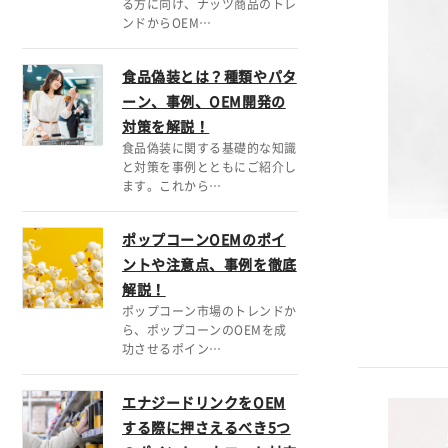
る方に向け、ナッツ商品のトレ
ンドからOEM…
食品偽装とは？種類やパタ
ーン、事例、OEM開発の
対策を解説！
食品偽装に関する基礎的な知識
と対策を事例とともにご紹介し
ます。これから…
ポップコーンOEMのポイ
ントや注意点、事例を徹底
解説！
ポップコーン市場のトレンドか
ら、ポップコーンのOEMを成
功させるポイン…
エナジードリンクをOEM
する際に押さえるべき5つ