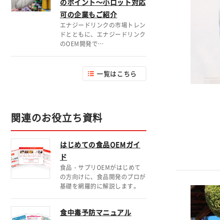
のポイント～小ロット対応
可の企業もご紹介
エナジードリンクの市場トレン
ドとともに、エナジードリンク
のOEM開発で…
一覧はこちら
関連のお役立ち資料
はじめての食品OEMガイ
ド
食品・サプリOEMがはじめて
の方向けに、食品開発のプロが
基礎を網羅的に解説します。
食中毒予防マニュアル