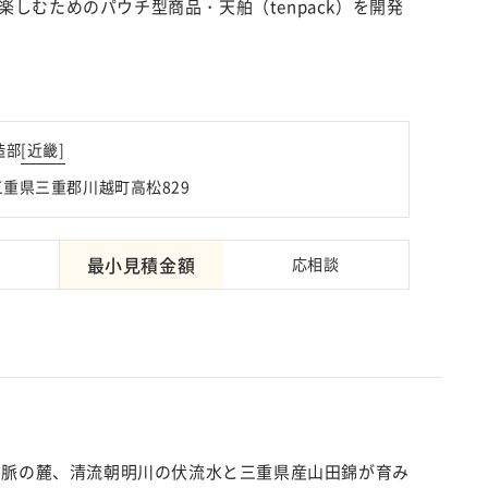
しむためのパウチ型商品・天舶（tenpack）を開発
[
近畿
]
造部
 三重県三重郡川越町高松829
最小見積金額
応相談
鹿山脈の麓、清流朝明川の伏流水と三重県産山田錦が育み