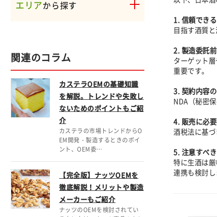
エリア
から探す
1. 信頼でき
目指す酒質と
2. 製造委託
関連のコラム
ターゲット層
重要です。
カステラOEMの基礎知識
3. 契約内容
を解説。トレンドや失敗し
NDA（秘密
ないためのポイントもご紹
介
4. 販売に必
酒税法に基づ
カステラの市場トレンドからO
EM開発・製造するときのポイ
ント、OEM委…
5. 注意す
特に生酒は厳
連携も検討し
【完全版】ナッツOEMを
徹底解説！メリットや製造
メーカーもご紹介
ナッツのOEMを検討されてい