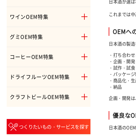
日本酒が選ば
これまでは中
ワインOEM特集
OEMへ
グミOEM特集
日本酒の製造
・打ち合わせ
コーヒーOEM特集
・企画・開発
・試作・試食
・パッケージ
ドライフルーツOEM特集
・商品化・生
・納品
クラフトビールOEM特集
企画・開発は
優良なO
つくりたいもの・サービスを探す
日本酒のOE