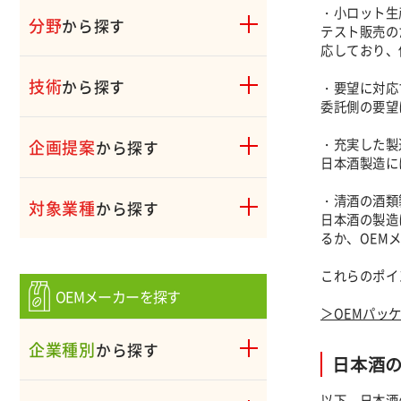
・小ロット生
分野
から探す
テスト販売の
応しており、
技術
から探す
・要望に対応
委託側の要望
・充実した製
企画提案
から探す
日本酒製造に
・清酒の酒類
対象業種
から探す
日本酒の製造
るか、OEM
これらのポイ
OEMメーカーを探す
＞OEMパッ
企業種別
から探す
日本酒の
以下、日本酒